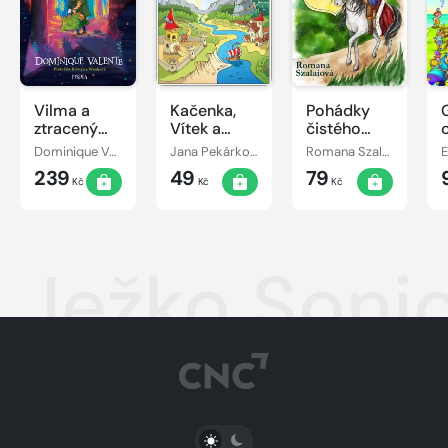
Vilma a
Kačenka,
Pohádky
ztracený
Vítek a
čistého
den
jejich
srdce
Dominique Valente
Jana Pekárková
Romana Szalaiová
E
pohádkové
239
49
79
dobrodružství
Kč
Kč
Kč
Ježko Sonic
PŘEPNOUT SVĚTLÝ/TMAVÝ REŽIM