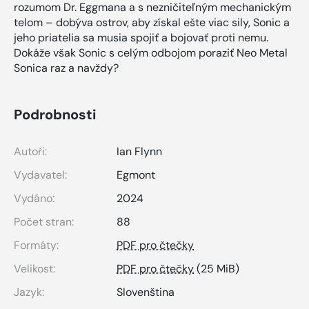
rozumom Dr. Eggmana a s nezničiteľným mechanickým
telom – dobýva ostrov, aby získal ešte viac sily, Sonic a
jeho priatelia sa musia spojiť a bojovať proti nemu.
Dokáže však Sonic s celým odbojom poraziť Neo Metal
Sonica raz a navždy?
Podrobnosti
Autoři:
Ian Flynn
Vydavatel:
Egmont
Vydáno:
2024
Počet stran:
88
Formáty:
PDF pro čtečky
Velikost:
PDF pro čtečky
(25 MiB)
Jazyk:
Slovenština