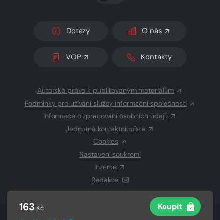
Dotazy
O nás
VOP
Kontakty
Autorská práva k publikovaným materiálům
Podmínky pro užívání služby informační společnosti
Informace o zpracování osobních údajů
Jednotná kontaktní místa
Cookies
Nastavení soukromí
Inzerce
Redakce
163
Koupit
Kč
© 2026 Copyright
CZECH NEWS CENTER a.s.
a dodavatelé