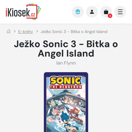
Přejít na hlavní obsah
0
E-knihy
Ježko Sonic 3 - Bitka o Angel Island
Ježko Sonic 3 - Bitka o
Angel Island
Ian Flynn