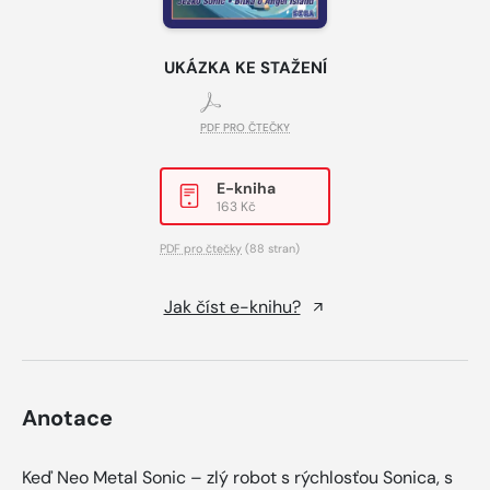
UKÁZKA KE STAŽENÍ
PDF PRO ČTEČKY
E-kniha
163 Kč
PDF pro čtečky
(88 stran)
Jak číst e-knihu?
Anotace
Keď Neo Metal Sonic – zlý robot s rýchlosťou Sonica, s