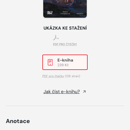
UKÁZKA KE STAŽENÍ
PDF PRO ČTEČKY
E-kniha
239 Kč
PDF pro čtečky
(128 stran)
Jak číst e-knihu?
Anotace