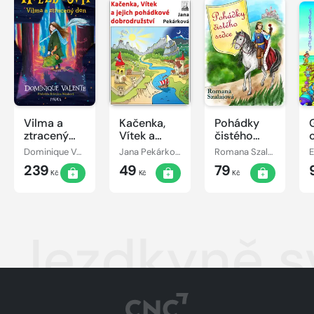
Vilma a
Kačenka,
Pohádky
ztracený
Vítek a
čistého
den
jejich
srdce
Dominique Valente
Jana Pekárková
Romana Szalaiová
E
pohádkové
239
49
79
dobrodružství
Kč
Kč
Kč
Jezdkyně sv