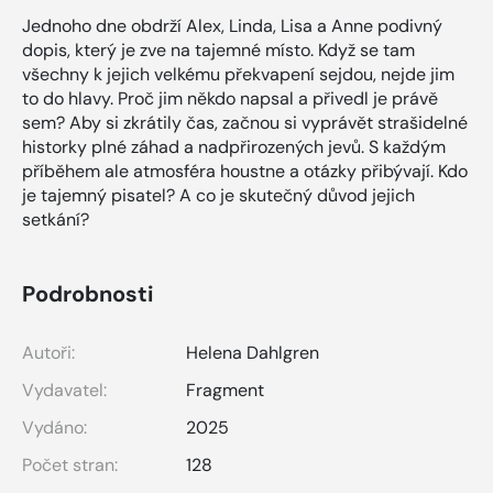
Jednoho dne obdrží Alex, Linda, Lisa a Anne podivný
dopis, který je zve na tajemné místo. Když se tam
všechny k jejich velkému překvapení sejdou, nejde jim
to do hlavy. Proč jim někdo napsal a přivedl je právě
sem? Aby si zkrátily čas, začnou si vyprávět strašidelné
historky plné záhad a nadpřirozených jevů. S každým
příběhem ale atmosféra houstne a otázky přibývají. Kdo
je tajemný pisatel? A co je skutečný důvod jejich
setkání?
Podrobnosti
Autoři:
Helena Dahlgren
Vydavatel:
Fragment
Vydáno:
2025
Počet stran:
128