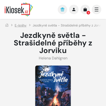
Přejít na hlavní obsah
0
E-knihy
Jezdkyně světla - Strašidelné příběhy z Jorviku
Jezdkyně světla -
Strašidelné příběhy z
Jorviku
Helena Dahlgren