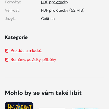
Formáty:
PDF pro čtečky
Velikost:
PDF pro čtečky
(52 MiB)
Jazyk:
Čeština
Kategorie
Pro děti a mládež
Romány, povídky, příběhy
Mohlo by se vám také líbit