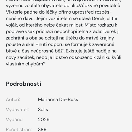
vyženou zoufalé obyvatele do ulic.Vůdkyně povstalců
Viktorie padne do léčky přímo uprostřed rozběs-
něného davu. Jejím věznitelem se stává Derek, elitní
voják, od kterého nelze čekat milost. Místo rozkazu k
popravě však přichází nepochopitelná zrada: Derek ji
zachrání a oba se ocitají na útěku do mrtvé krajiny
pouště a skal.Hnutí odporu se formuje k závěrečné
bitvě a čas neúprosně běží. Existuje ještě naděje na
nový začátek, nebo je lidstvo odsouzeno k zániku kvůli
vlastním chybám?
Podrobnosti
Autoři:
Marianna De-Buss
Vydavatel:
Solis
Vydáno:
2026
Počet stran:
389