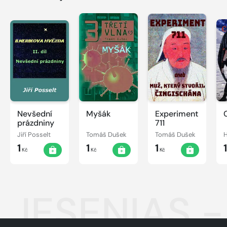
Nevšední
Myšák
Experiment
prázdniny
711
Jiří Posselt
Tomáš Dušek
Tomáš Dušek
H
1
1
1
Kč
Kč
Kč
JESENIAS -