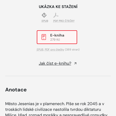
UKÁZKA KE STAŽENÍ
EPUB
PDF PRO ČTEČKY
E-kniha
279 Kč
EPUB
,
PDF pro čtečky
(389 stran)
Jak číst e-knihu?
Anotace
Město Jesenias je v plamenech. Píše se rok 2045 a v
troskách lidské civilizace nastolila tvrdou diktaturu
Milice. Hlad, rozpad morálky a nespravedlivé rozsudky