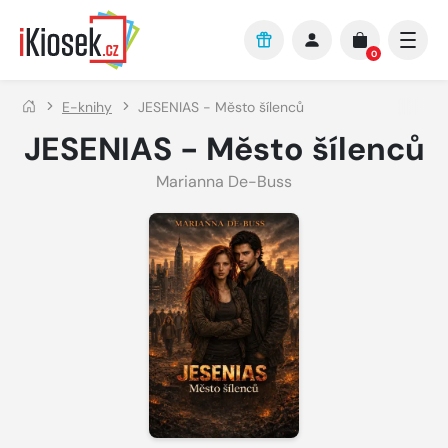
Přejít na hlavní obsah
0
E-knihy
JESENIAS - Město šílenců
JESENIAS - Město šílenců
Marianna De-Buss