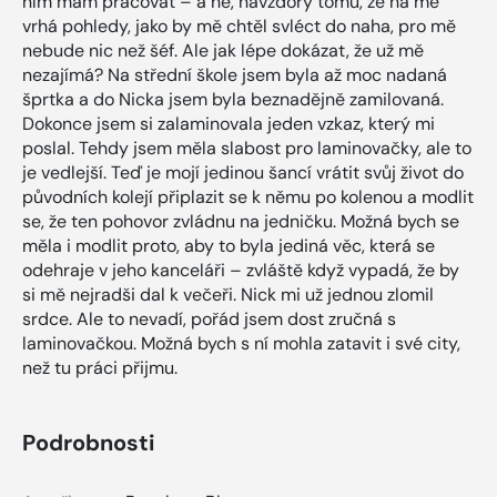
ním mám pracovat – a ne, navzdory tomu, že na mě
vrhá pohledy, jako by mě chtěl svléct do naha, pro mě
nebude nic než šéf. Ale jak lépe dokázat, že už mě
nezajímá? Na střední škole jsem byla až moc nadaná
šprtka a do Nicka jsem byla beznadějně zamilovaná.
Dokonce jsem si zalaminovala jeden vzkaz, který mi
poslal. Tehdy jsem měla slabost pro laminovačky, ale to
je vedlejší. Teď je mojí jedinou šancí vrátit svůj život do
původních kolejí připlazit se k němu po kolenou a modlit
se, že ten pohovor zvládnu na jedničku. Možná bych se
měla i modlit proto, aby to byla jediná věc, která se
odehraje v jeho kanceláři – zvláště když vypadá, že by
si mě nejradši dal k večeři. Nick mi už jednou zlomil
srdce. Ale to nevadí, pořád jsem dost zručná s
laminovačkou. Možná bych s ní mohla zatavit i své city,
než tu práci přijmu.
Podrobnosti