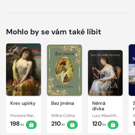
Mohlo by se vám také líbit
Krev upírky
Bez jména
Němá
dívka
Florence Marryat
Wilkie Collins
Lucy Maud Montgomery
W
198
210
120
Kč
Kč
Kč