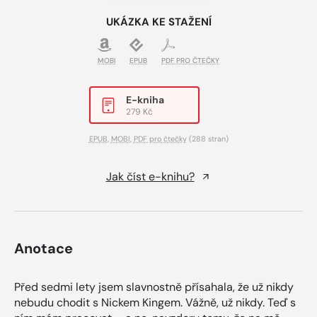
UKÁZKA KE STAŽENÍ
MOBI
EPUB
PDF PRO ČTEČKY
E-kniha
279 Kč
EPUB
,
MOBI
,
PDF pro čtečky
(288 stran)
Jak číst e-knihu?
Anotace
Před sedmi lety jsem slavnostně přísahala, že už nikdy
nebudu chodit s Nickem Kingem. Vážně, už nikdy. Teď s