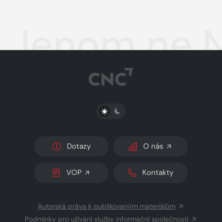
Jenom ne N
PŘEPNOUT SVĚTLÝ/TMAVÝ REŽIM
Dotazy
O nás
VOP
Kontakty
Autorská práva k publikovaným materiálům
Podmínky pro užívání služby informační společnosti