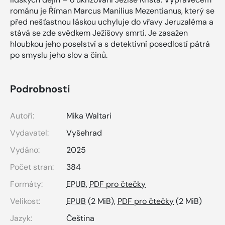
románu je Říman Marcus Manilius Mezentianus, který se
před nešťastnou láskou uchyluje do vřavy Jeruzaléma a
stává se zde svědkem Ježíšovy smrti. Je zasažen
hloubkou jeho poselství a s detektivní posedlostí pátrá
po smyslu jeho slov a činů.
Podrobnosti
Autoři:
Mika Waltari
Vydavatel:
Vyšehrad
Vydáno:
2025
Počet stran:
384
Formáty:
EPUB
,
PDF pro čtečky
Velikost:
EPUB
(2 MiB),
PDF pro čtečky
(2 MiB)
Jazyk:
Čeština