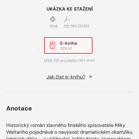
UKÁZKA KE STAŽENÍ
EPUB
PDF PRO ČTEČKY
E-kniha
329 Kč
EPUB
,
PDF pro čtečky
(384 stran)
Jak číst e-knihu?
Anotace
Historický román slavného finského spisovatele Miky
Waltariho pojednává o navýsost dramatickém okamžiku
lidských dějin – o ukřižování Ježíše Krista. Vypravěčem