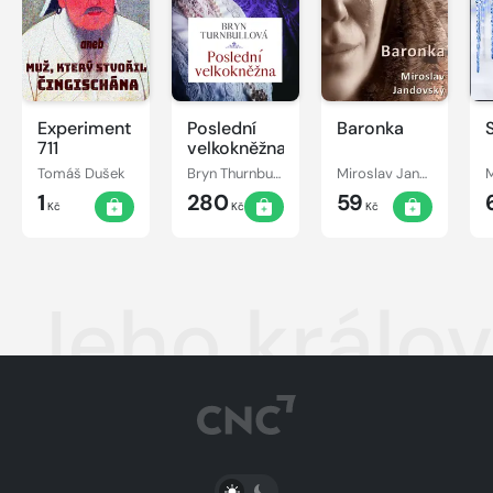
Experiment
Poslední
Baronka
711
velkokněžna
Tomáš Dušek
Bryn Thurnbullová
Miroslav Jandovský
1
280
59
Kč
Kč
Kč
Jeho králov
PŘEPNOUT SVĚTLÝ/TMAVÝ REŽIM