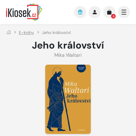
Přejít na hlavní obsah
0
E-knihy
Jeho království
Jeho království
Mika Waltari