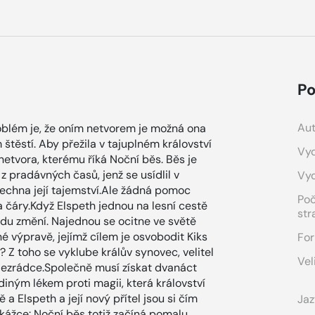
Po
Aut
oblém je, že oním netvorem je možná ona
těstí. Aby přežila v tajuplném království
Vyd
tvora, kterému říká Noční běs. Běs je
 pradávných časů, jenž se usídlil v
Vy
všechna její tajemství.Ale žádná pomoc
Po
a čáry.Když Elspeth jednou na lesní cestě
str
ladu změní. Najednou se ocitne ve světě
é výpravě, jejímž cílem je osvobodit Kiks
For
? Z toho se vyklube králův synovec, velitel
Vel
lezrádce.Společně musí získat dvanáct
diným lékem proti magii, která království
 a Elspeth a její nový přítel jsou si čím
Jaz
řekážce: Noční běs totiž začíná pomalu