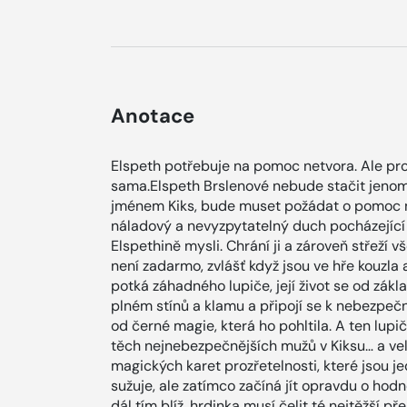
Anotace
Elspeth potřebuje na pomoc netvora. Ale pr
sama.Elspeth Brslenové nebude stačit jenom š
jménem Kiks, bude muset požádat o pomoc ne
náladový a nevyzpytatelný duch pocházející z
Elspethině mysli. Chrání ji a zároveň střeží 
není zadarmo, zvlášť když jsou ve hře kouzla 
potká záhadného lupiče, její život se od zák
plném stínů a klamu a připojí se k nebezpečn
od černé magie, která ho pohltila. A ten lupič
těch nejnebezpečnějších mužů v Kiksu… a ve
magických karet prozřetelnosti, které jsou je
sužuje, ale zatímco začíná jít opravdu o hodně
dál tím blíž, hrdinka musí čelit té nejtěžší p