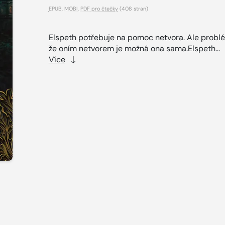
EPUB
,
MOBI
,
PDF pro čtečky
(408 stran)
Elspeth potřebuje na pomoc netvora. Ale problé
že oním netvorem je možná ona sama.Elspeth...
Více