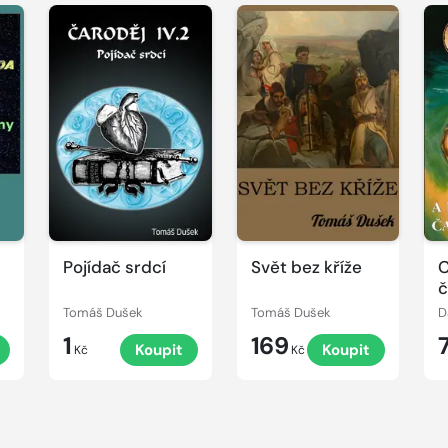
Pojídač srdcí
Svět bez kříže
C
č
Tomáš Dušek
Tomáš Dušek
D
1
169
Koupit
Koupit
Kč
Kč