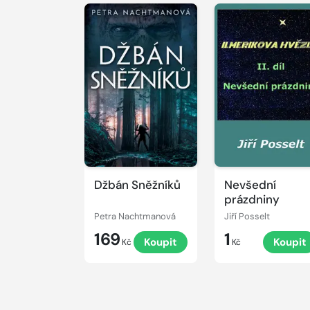
Džbán Sněžníků
Nevšední
prázdniny
Petra Nachtmanová
Jiří Posselt
169
1
Koupit
Koupit
Kč
Kč