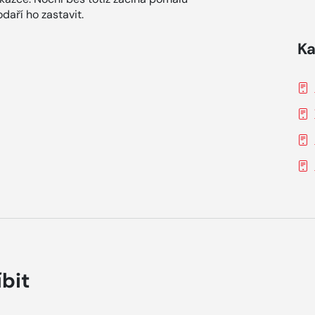
odaří ho zastavit.
Ka
íbit