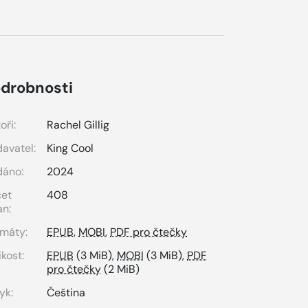
drobnosti
oři:
Rachel Gillig
avatel:
King Cool
dáno:
2024
čet
408
an:
máty:
EPUB
,
MOBI
,
PDF pro čtečky
ikost:
EPUB
(3 MiB),
MOBI
(3 MiB),
PDF
pro čtečky
(2 MiB)
yk:
Čeština