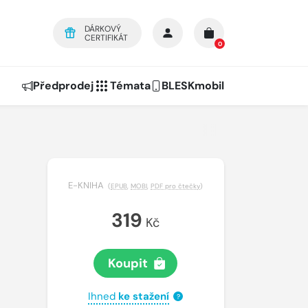
DÁRKOVÝ
CERTIFIKÁT
0
Předprodej
Témata
BLESKmobil
E-KNIHA
(
EPUB
,
MOBI
,
PDF pro čtečky
)
319
Kč
Koupit
Ihned
ke stažení
?