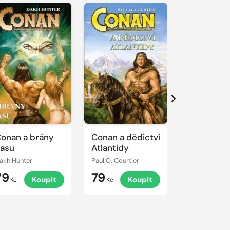
Další
onan a brány
Conan a dědictví
Ranyt: Pr
asu
Atlantidy
akh Hunter
Paul O. Courtier
Jan Pilát
79
79
89
Koupit
Koupit
K
Kč
Kč
Kč