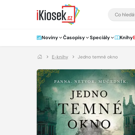
Přejít na hlavní obsah
VYHLEDÁVÁNÍ
Hlavní navigace
Noviny
Časopisy
Speciály
Knihy
E-knihy
Jedno temné okno