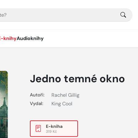
E-knihy
Audioknihy
Jedno temné okno
Autoři:
Rachel Gillig
Vydal:
King Cool
E-kniha
319 Kč