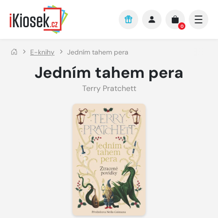
Přejít na hlavní obsah
0
E-knihy
Jedním tahem pera
Jedním tahem pera
Terry Pratchett