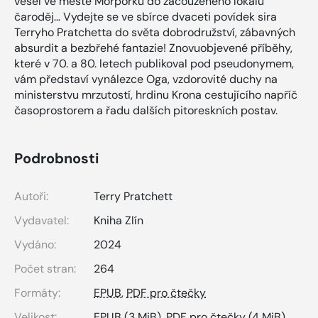
vešel ve městě Morporku do začouzeného lokálu
čaroděj… Vydejte se ve sbírce dvaceti povídek sira
Terryho Pratchetta do světa dobrodružství, zábavných
absurdit a bezbřehé fantazie! Znovuobjevené příběhy,
které v 70. a 80. letech publikoval pod pseudonymem,
vám představí vynálezce Oga, vzdorovité duchy na
ministerstvu mrzutostí, hrdinu Krona cestujícího napříč
časoprostorem a řadu dalších pitoreskních postav.
Podrobnosti
Autoři:
Terry Pratchett
Vydavatel:
Kniha Zlín
Vydáno:
2024
Počet stran:
264
Formáty:
EPUB
,
PDF pro čtečky
Velikost:
EPUB
(3 MiB),
PDF pro čtečky
(4 MiB)