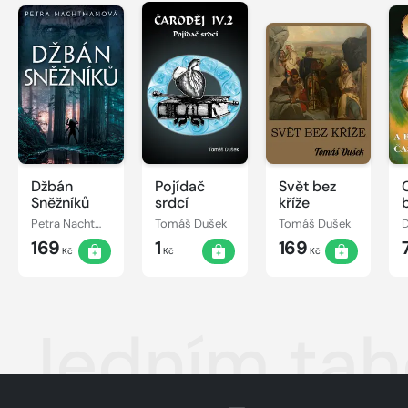
Džbán
Pojídač
Svět bez
Sněžníků
srdcí
kříže
Petra Nachtmanová
Tomáš Dušek
Tomáš Dušek
D
169
1
169
Kč
Kč
Kč
Jedním ta