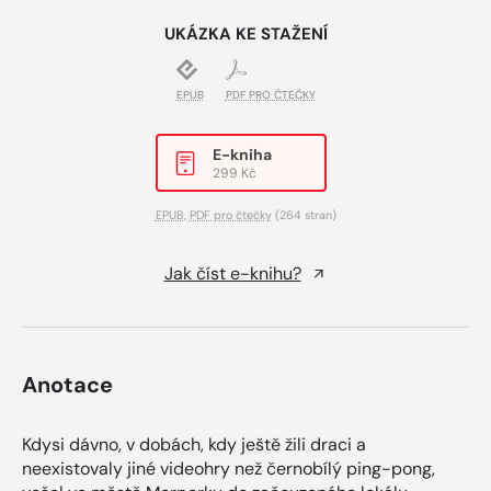
UKÁZKA KE STAŽENÍ
EPUB
PDF PRO ČTEČKY
E-kniha
299 Kč
EPUB
,
PDF pro čtečky
(264 stran)
Jak číst e-knihu?
Anotace
Kdysi dávno, v dobách, kdy ještě žili draci a
neexistovaly jiné videohry než černobílý ping-pong,