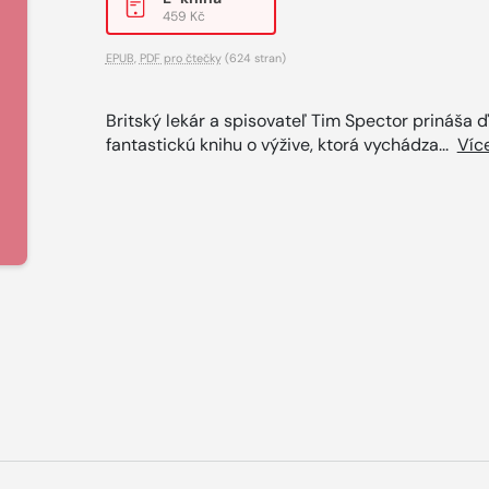
459 Kč
EPUB
,
PDF pro čtečky
(624 stran)
Britský lekár a spisovateľ Tim Spector prináša ď
fantastickú knihu o výžive, ktorá vychádza...
Víc