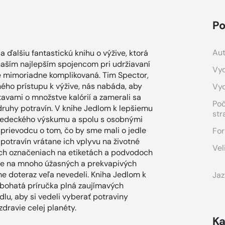
Po
Aut
a ďalšiu fantastickú knihu o výžive, ktorá
naším najlepším spojencom pri udržiavaní
Vyd
 je mimoriadne komplikovaná. Tim Spector,
ého prístupu k výžive, nás nabáda, aby
Vy
avami o množstve kalórií a zamerali sa
Po
 druhy potravín. V knihe Jedlom k lepšiemu
str
 vedeckého výskumu a spolu s osobnými
rievodcu o tom, čo by sme mali o jedle
For
potravín vrátane ich vplyvu na životné
Vel
ivých označeniach na etiketách a podvodoch
uje na mnoho úžasných a prekvapivých
sme doteraz veľa nevedeli. Kniha Jedlom k
Jaz
e bohatá príručka plná zaujímavých
dlu, aby si vedeli vyberať potraviny
zdravie celej planéty.
Ka