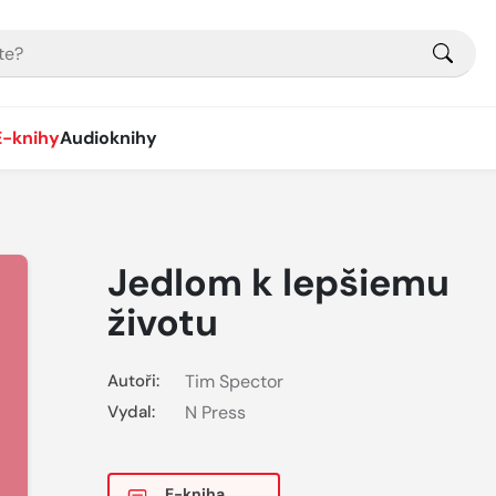
E-knihy
Audioknihy
Jedlom k lepšiemu
životu
Autoři:
Tim Spector
Vydal:
N Press
E-kniha