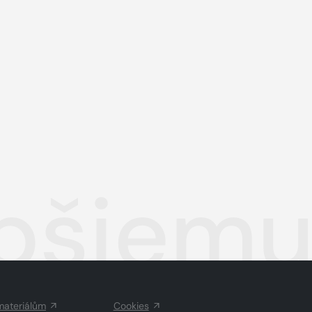
pšiemu
materiálům
Cookies