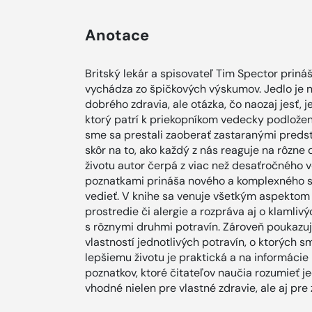
Anotace
Britský lekár a spisovateľ Tim Spector prináš
vychádza zo špičkových výskumov. Jedlo je 
dobrého zdravia, ale otázka, čo naozaj jesť,
ktorý patrí k priekopníkom vedecky podložen
sme sa prestali zaoberať zastaranými predst
skôr na to, ako každý z nás reaguje na rôzne
životu autor čerpá z viac než desaťročného
poznatkami prináša nového a komplexného sp
vedieť. V knihe sa venuje všetkým aspektom 
prostredie či alergie a rozpráva aj o klaml
s rôznymi druhmi potravín. Zároveň poukaz
vlastností jednotlivých potravín, o ktorých 
lepšiemu životu je praktická a na informáci
poznatkov, ktoré čitateľov naučia rozumieť je
vhodné nielen pre vlastné zdravie, ale aj pre 