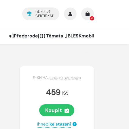
DÁRKOVÝ
CERTIFIKÁT
0
Předprodej
Témata
BLESKmobil
E-KNIHA
(
EPUB
,
PDF pro čtečky
)
459
Kč
Koupit
Ihned
ke stažení
?