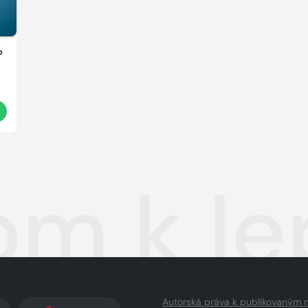
?
t
om k le
Autorská práva k publikovaným 