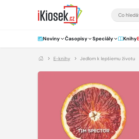
Přejít na hlavní obsah
VYHLEDÁVÁNÍ
Hlavní navigace
Noviny
Časopisy
Speciály
Knihy
E-knihy
Jedlom k lepšiemu životu