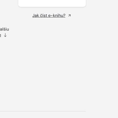
Jak číst e-knihu?
alšiu
e