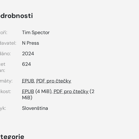
drobnosti
oři:
Tim Spector
avatel:
N Press
dáno:
2024
čet
624
an:
máty:
EPUB
,
PDF pro čtečky
ikost:
EPUB
(4 MiB),
PDF pro čtečky
(2
MiB)
yk:
Slovenština
tegorie