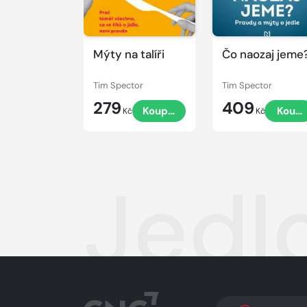
Mýty na talíři
Čo naozaj jeme
Tim Spector
Tim Spector
279
409
Koupit
Koupi
Kč
Kč
Jedl