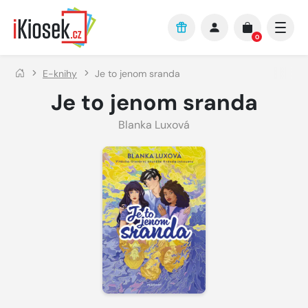
Přejít na hlavní obsah
0
E-knihy
Je to jenom sranda
Je to jenom sranda
Blanka Luxová