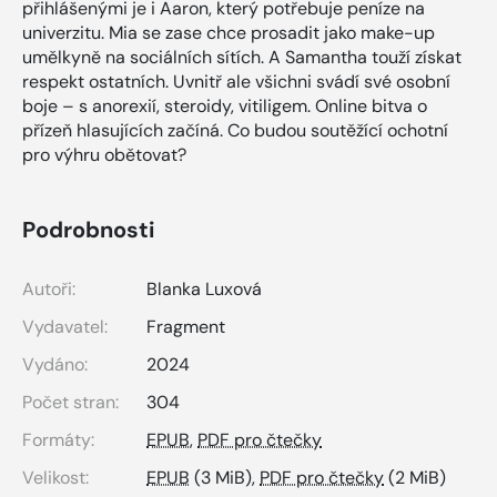
přihlášenými je i Aaron, který potřebuje peníze na
univerzitu. Mia se zase chce prosadit jako make-up
umělkyně na sociálních sítích. A Samantha touží získat
respekt ostatních. Uvnitř ale všichni svádí své osobní
boje – s anorexií, steroidy, vitiligem. Online bitva o
přízeň hlasujících začíná. Co budou soutěžící ochotní
pro výhru obětovat?
Podrobnosti
Autoři:
Blanka Luxová
Vydavatel:
Fragment
Vydáno:
2024
Počet stran:
304
Formáty:
EPUB
,
PDF pro čtečky
Velikost:
EPUB
(3 MiB),
PDF pro čtečky
(2 MiB)