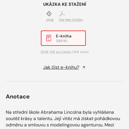
UKÁZKA KE STAŽENÍ
EPUB
PDF PRO ČTEČKY
E-kniha
299 Kč
EPUB
,
PDF pro čtečky
(304 stran)
Jak číst e-knihu?
Anotace
Na střední škole Abrahama Lincolna byla vyhlášena
soutěž krásy a talentu. Její vítěz má získat pohádkovou
odměnu a smlouvu s modelingovou agenturou. Mezi