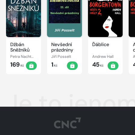
Džbán
Nevšední
Ďáblice
Sněžníků
prázdniny
Petra Nachtmanová
Jiří Posselt
Andrew Hall
A
169
1
45
Kč
Kč
Kč
Je to jeno