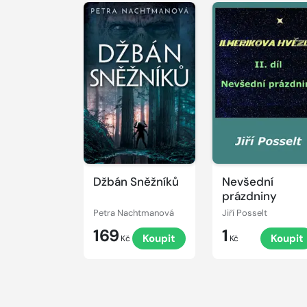
Džbán Sněžníků
Nevšední
prázdniny
Petra Nachtmanová
Jiří Posselt
169
1
Koupit
Koupit
Kč
Kč