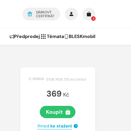
DÁRKOVÝ
CERTIFIKÁT
0
Předprodej
Témata
BLESKmobil
E-KNIHA
(
EPUB
,
MOBI
,
PDF pro čtečky
)
369
Kč
Koupit
Ihned
ke stažení
?