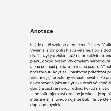
Anotace
Každý oheň vzplane z jedné malé jiskry…V uli
Vivien si s tím příliš hlavu neláme. Hodlá do
dračí jazyky a získat stáž na prestižním tra
plánu, dokud ovšem Viv omylem nerozpoutá o
a ona se musí postarat o malou sestru. Všech
noci zhroutí. Když se jí naskytne příležitost 
všechny její problémy vyřešit, neváhá. Po příj
naverbovaná jako analytička dračí válečné ši
domů a zachrání svou rodinu. Pokud ne, všichn
— odhalit tajemství dračího jazyka — je splni
intenzivněji si uvědomuje, že bublina, ve kter
doposud myslela.