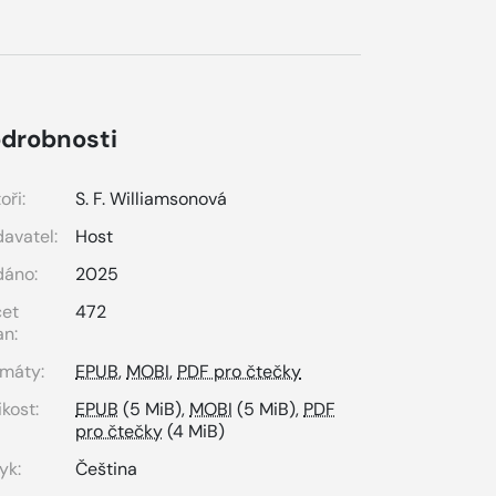
drobnosti
oři:
S. F. Williamsonová
avatel:
Host
dáno:
2025
čet
472
an:
máty:
EPUB
,
MOBI
,
PDF pro čtečky
ikost:
EPUB
(5 MiB),
MOBI
(5 MiB),
PDF
pro čtečky
(4 MiB)
yk:
Čeština