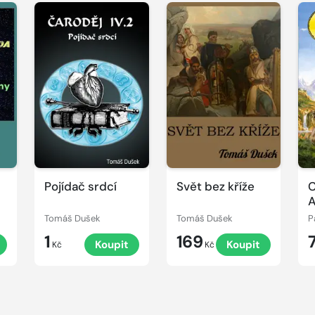
Pojídač srdcí
Svět bez kříže
C
A
Tomáš Dušek
Tomáš Dušek
P
1
169
Koupit
Koupit
Kč
Kč