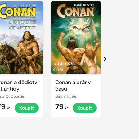
Další
onan a dědictví
Conan a brány
Ranyt: Pr
tlantidy
času
aul O. Courtier
Dakh Hunter
Jan Pilát
79
79
89
Koupit
Koupit
K
Kč
Kč
Kč