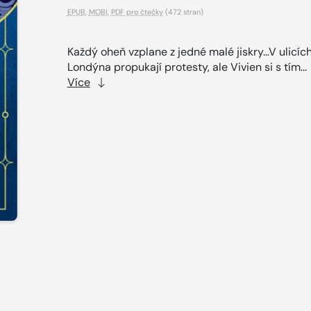
EPUB
,
MOBI
,
PDF pro čtečky
(472 stran)
Každý oheň vzplane z jedné malé jiskry…V ulicíc
Londýna propukají protesty, ale Vivien si s tím...
Více