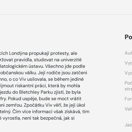
Po
Aut
cích Londýna propukají protesty, ale
držovat pravidla, studovat na univerzitě
Vyd
nslatologickém ústavu. Všechno jde podle
bčanskou válku. Její rodiče jsou zatčeni
Vy
no, o co Viv usilovala, se během jediné
Po
přijmout riskantní práci, která by mohla
str
ezdu do Bletchley Parku zjistí, že byla
fry. Pokud uspěje, bude se moct vrátit
For
i zemřou. Zpočátku Viv věří, že její úkol
Vel
telný. Čím více informací však získává, tím
é vyrostla, není tak bezpečná, jak si
Jaz