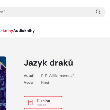
E-knihy
Audioknihy
Jazyk draků
Autoři:
S. F. Williamsonová
Vydal:
Host
E-kniha
369 Kč