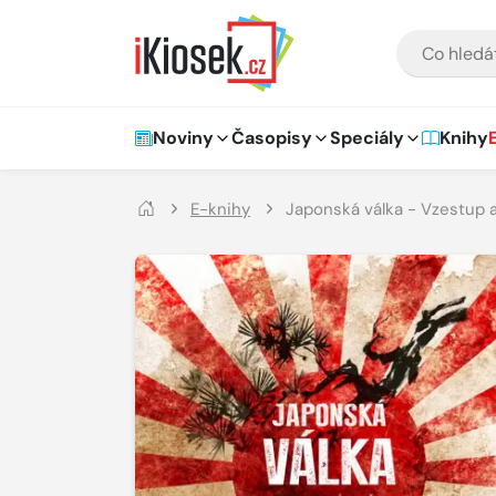
Přejít na hlavní obsah
VYHLEDÁVÁNÍ
Hlavní navigace
Noviny
Časopisy
Speciály
Knihy
E-knihy
Japonská válka - Vzestup a