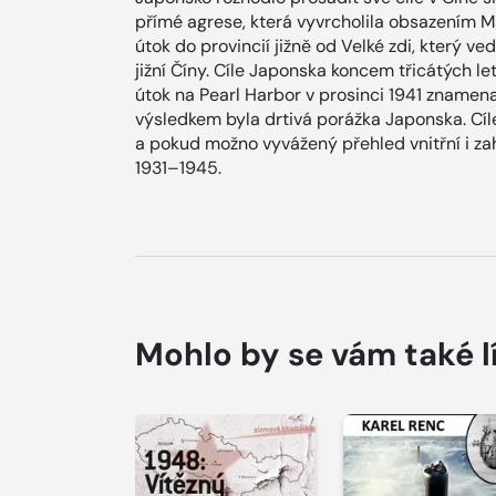
přímé agrese, která vyvrcholila obsazením M
útok do provincií jižně od Velké zdi, který v
jižní Číny. Cíle Japonska koncem třicátých le
útok na Pearl Harbor v prosinci 1941 znamena
výsledkem byla drtivá porážka Japonska. Cíl
a pokud možno vyvážený přehled vnitřní i zah
1931–1945.
Mohlo by se vám také l