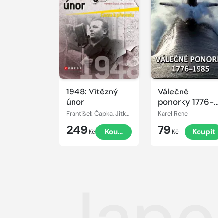
1948: Vítězný
Válečné
únor
ponorky 1776-
1985
František Čapka, Jitka Lunerová
Karel Renc
249
79
Koupit
Koupit
Kč
Kč
Japo