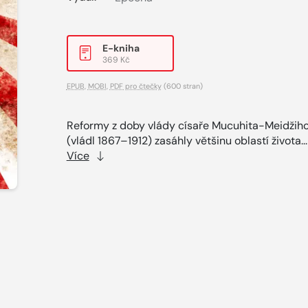
E-kniha
369 Kč
EPUB
,
MOBI
,
PDF pro čtečky
(600 stran)
Reformy z doby vlády císaře Mucuhita-Meidžih
(vládl 1867–1912) zasáhly většinu oblastí života..
Více