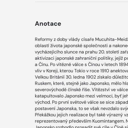
Anotace
Reformy z doby vlády císaře Mucuhita-Meidži
oblastí života japonské společnosti a nakone
vycházejícího slunce na prahu 20. století za
aktivizaci japonské zahraniční politiky, její
a Čínu. Po vítězné válce s Čínou v letech 18
vliv v Koreji, kterou Tokio v roce 1910 anek
Velkou Británií 30. ledna 1902 získalo důlež
Ruskem, které, stejně jako Japonsko, mělo h
severovýchodě čínské říše. Vítězství ve vál
katapultovalo Japonsko mezi velmoci, byť je
východ. Po první světové válce se sice západ
postavení Japonska, to se však nevzdalo svýc
Překážkou jejich realizace byl také výrazný 
reprezentovaný především Kuomintangem. Na p
Japonsko rozhodlo prosadit své cíle v Číně sil