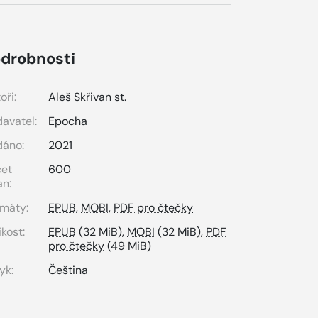
drobnosti
oři:
Aleš Skřivan st.
avatel:
Epocha
dáno:
2021
čet
600
an:
máty:
EPUB
,
MOBI
,
PDF pro čtečky
ikost:
EPUB
(32 MiB),
MOBI
(32 MiB),
PDF
pro čtečky
(49 MiB)
yk:
Čeština