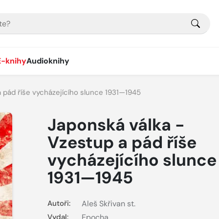
E-knihy
Audioknihy
 pád říše vycházejícího slunce 1931—1945
Japonská válka -
Vzestup a pád říše
vycházejícího slunce
1931—1945
Autoři:
Aleš Skřivan st.
Vydal:
Epocha