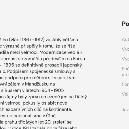
Po
Aut
ho (vládl 1867–1912) zasáhly většinu
c výrazně přispěly k tomu, že se říše
Vyd
řadila mezi velmoci. Modernizace vedla k
ž pozornost se zaměřila především na Koreu
Vy
94–1895 se definitivně prosadil japonský
Po
tovalo. Podpisem spojenecké smlouvy s
str
itou podporu pro měření sil s carským
lavní zájem v Mandžusku na
For
ce s Ruskem v letech 1904–1905
Vel
ho zájmy byly zprvu omezené jen na Dálný
ní velmoci pokusily oslabit nové
h expanzívních cílů na kontinentě.
Jaz
vzestup nacionalismu v Číně,
rahu třicátých let 20. století se
ou, v roce 1931 začala první fáze jeho