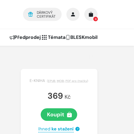
DÁRKOVÝ
CERTIFIKÁT
0
Předprodej
Témata
BLESKmobil
E-KNIHA
(
EPUB
,
MOBI
,
PDF pro čtečky
)
369
Kč
Koupit
Ihned
ke stažení
?