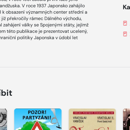
andžuska. V roce 1937 Japonsko zahájilo
Ka
edl k obsazení významných center střední a
t již překročily rámec Dálného východu,
l zahájení války se Spojenými státy, jejímž
em této publikace je prezentovat ucelený,
raniční politiky Japonska v údobí let
íbit