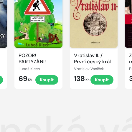
POZOR!
Vratislav II. /
Ž
PARTYZÁNI!
První český král
m
B
Luboš Klech
Vratislav Vaníček
P
69
138
Koupit
Koupit
Kč
Kč
nská vá