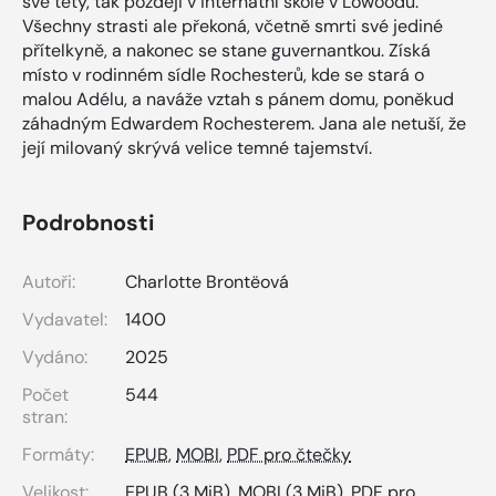
své tety, tak později v internátní škole v Lowoodu.
Všechny strasti ale překoná, včetně smrti své jediné
přítelkyně, a nakonec se stane guvernantkou. Získá
místo v rodinném sídle Rochesterů, kde se stará o
malou Adélu, a naváže vztah s pánem domu, poněkud
záhadným Edwardem Rochesterem. Jana ale netuší, že
její milovaný skrývá velice temné tajemství.
Podrobnosti
Autoři:
Charlotte Brontëová
Vydavatel:
1400
Vydáno:
2025
Počet
544
stran:
Formáty:
EPUB
,
MOBI
,
PDF pro čtečky
Velikost:
EPUB
(3 MiB),
MOBI
(3 MiB),
PDF pro