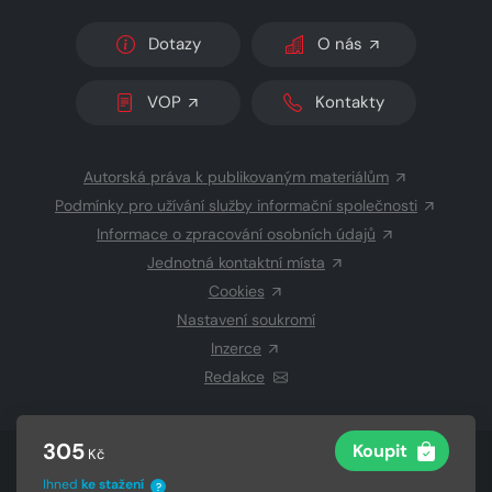
Dotazy
O nás
VOP
Kontakty
Autorská práva k publikovaným materiálům
Podmínky pro užívání služby informační společnosti
Informace o zpracování osobních údajů
Jednotná kontaktní místa
Cookies
Nastavení soukromí
Inzerce
Redakce
305
Koupit
Kč
© 2026 Copyright
CZECH NEWS CENTER a.s.
a dodavatelé
obsahu
Ihned
ke stažení
?