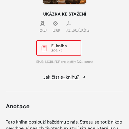
UKÁZKA KE STAŽENÍ
MOBI
EPUB
PDF PRO ČTEČKY
E-kniha
305 Kč
EPUB
,
MOBI
,
PDF pro čtečky
(224 stran)
Jak číst e-knihu?
Anotace
Tato kniha poslouží každému z nás. Stresu se totiž nikdo
nevyhne. V našich životech existují situace, které jsou