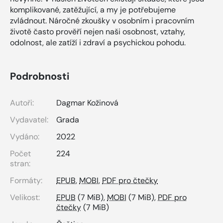
komplikované, zatěžující, a my je potřebujeme
zvládnout. Náročné zkoušky v osobním i pracovním
životě často prověří nejen naši osobnost, vztahy,
odolnost, ale zatíží i zdraví a psychickou pohodu.
Podrobnosti
Autoři:
Dagmar Kožinová
Vydavatel:
Grada
Vydáno:
2022
Počet
224
stran:
Formáty:
EPUB
,
MOBI
,
PDF pro čtečky
Velikost:
EPUB
(7 MiB),
MOBI
(7 MiB),
PDF pro
čtečky
(7 MiB)