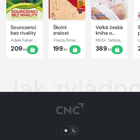
Sourozenci
Školní
Velká česká
bez rivality
zralost
kniha o
matce a
Adele Faber, Elaine Mazlish
Vlasta Šmardová, Jiřina Bednářová
MUDr. Taťána Hanáková
L
dítěti
209
199
389
Kč
Kč
Kč
Jak zvládno
PŘEPNOUT SVĚTLÝ/TMAVÝ REŽIM