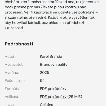
chybám, které mohou nastat?Pokud ano, tak je tento e-
book přesně pro vás.Získáte plnou kontrolu nad
procesem. Ve 14 kapitolách se dozvíte vše potřebné –
srozumitelně, přehledně. Každý krok je vysvětlen tak,
aby ho zvládl kdokoli, bez ohledu na předchozí
zkušenosti.
Podrobnosti
Autoři:
Karel Branda
Vydavatel:
Brandovi reality
Vydáno:
2025
Počet stran:
54
Formáty:
PDF pro čtečky
Velikost:
PDF pro čtečky
(25 MiB)
Jazyk:
Čeština