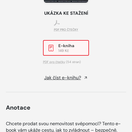
UKÁZKA KE STAŽENÍ
PDF PRO ČTEČKY
E-kniha
149 Kč
PDF pro čtečky
(54 stran)
Jak číst e-knihu?
Anotace
Chcete prodat svou nemovitost svépomocí? Tento e-
book vám ukáže cestu, jak to zvládnout – bezpečně,