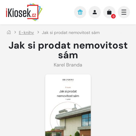
Přejít na hlavní obsah
0
E-knihy
Jak si prodat nemovitost sám
Jak si prodat nemovitost
sám
Karel Branda