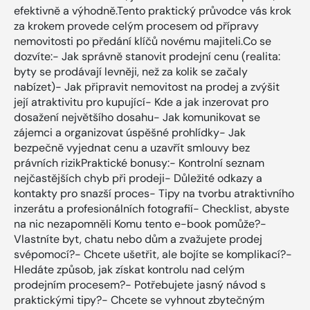
efektivně a výhodně.Tento praktický průvodce vás krok
za krokem provede celým procesem od přípravy
nemovitosti po předání klíčů novému majiteli.Co se
dozvíte:- Jak správně stanovit prodejní cenu (realita:
byty se prodávají levněji, než za kolik se začaly
nabízet)- Jak připravit nemovitost na prodej a zvýšit
její atraktivitu pro kupující- Kde a jak inzerovat pro
dosažení největšího dosahu- Jak komunikovat se
zájemci a organizovat úspěšné prohlídky- Jak
bezpečně vyjednat cenu a uzavřít smlouvy bez
právních rizikPraktické bonusy:- Kontrolní seznam
nejčastějších chyb při prodeji- Důležité odkazy a
kontakty pro snazší proces- Tipy na tvorbu atraktivního
inzerátu a profesionálních fotografií- Checklist, abyste
na nic nezapomněli Komu tento e-book pomůže?-
Vlastníte byt, chatu nebo dům a zvažujete prodej
svépomocí?- Chcete ušetřit, ale bojíte se komplikací?-
Hledáte způsob, jak získat kontrolu nad celým
prodejním procesem?- Potřebujete jasný návod s
praktickými tipy?- Chcete se vyhnout zbytečným