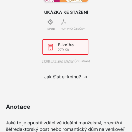
UKÁZKA KE STAŽENÍ
EPUB
PDF PRO ČTEČKY
E-kniha
279 Kč
EPUB
,
PDF pro čtečky
(216 stran)
Jak číst e-knihu?
Anotace
Jaké to je opustit zdánlivě ideální manželství, prestižní
šéfredaktorský post nebo romantický dům na venkově?