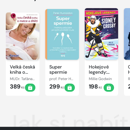
Velká česká
Super
Hokejové
kniha o
spermie
legendy:
matce a
Sidney
MUDr. Taťána Hanáková
prof. Peter Humaidan
Millie Godwin
dítěti
Crosby
389
299
198
Kč
Kč
Kč
Jak si nabí