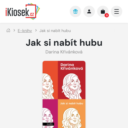
Přejít na hlavní obsah
0
E-knihy
Jak si nabít hubu
Jak si nabít hubu
Darina Křivánková