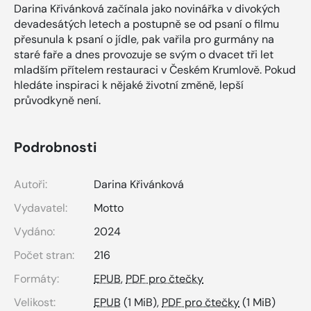
Darina Křivánková začínala jako novinářka v divokých
devadesátých letech a postupně se od psaní o filmu
přesunula k psaní o jídle, pak vařila pro gurmány na
staré faře a dnes provozuje se svým o dvacet tři let
mladším přítelem restauraci v Českém Krumlově. Pokud
hledáte inspiraci k nějaké životní změně, lepší
průvodkyně není.
Podrobnosti
Autoři:
Darina Křivánková
Vydavatel:
Motto
Vydáno:
2024
Počet stran:
216
Formáty:
EPUB
,
PDF pro čtečky
Velikost:
EPUB
(1 MiB),
PDF pro čtečky
(1 MiB)