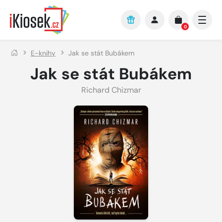
Přejít na hlavní obsah
0
E-knihy
Jak se stát Bubákem
Jak se stát Bubákem
Richard Chizmar