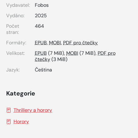
Vydavatel:
Fobos
Vydáno:
2025
Počet
464
stran:
Formáty:
EPUB
,
MOBI
,
PDF pro čtečky
Velikost:
EPUB
(7 MiB),
MOBI
(7 MiB),
PDF pro
čtečky
(3 MiB)
Jazyk:
Čeština
Kategorie
Thrillery a horory
Horory