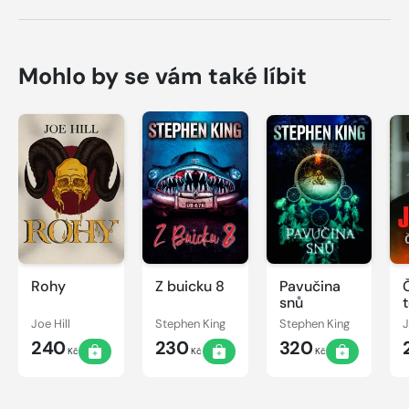
Mohlo by se vám také líbit
Rohy
Z buicku 8
Pavučina
snů
Joe Hill
Stephen King
Stephen King
J
240
230
320
Kč
Kč
Kč