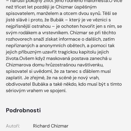
– narušil pokojný život jeho rodného maloměsta.O více
než třicet let později je Chizmar úspěšným
spisovatelem, manželem a otcem dvou synů. Těší se
jisté slávě i proto, že Bubák – který je ve věznici s
nejpřísnější ostrahou – je ochoten hovořit jen s ním, se
svým rodákem a vrstevníkem. Chizmar se při těchto
rozhovorech snaží získat informace o dalších, zatím
nepřiznaných a anonymních obětech, a pomoci tak
jejich příbuzným uzavřít tragickou kapitolu jejich
života.Ovšem když maskovaná postava zanechá u
Chizmarova domu hrůzostrašnou navštívenku,
spisovatel si uvědomí, že za tanec s ďáblem musí
zaplatit. Je zřejmé, že na scéně je nový vrah,
obdivovatel Bubáka a také někdo, kdo musí být s tímto
sériovým vrahem ve spojení.
Podrobnosti
Autoři:
Richard Chizmar