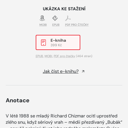
UKÁZKA KE STAŽENÍ
MOBI
EPUB
PDF PRO ČTEČKY
E-kniha
399 Kč
EPUB
,
MOBI
,
PDF pro čtečky
(464 stran)
Jak číst e-knihu?
Anotace
V létě 1988 se mladý Richard Chizmar ocitl uprostřed
zlého snu, když sériový vrah – médii přezdívaný „Bubák“