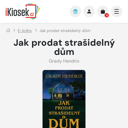
Přejít na hlavní obsah
0
E-knihy
Jak prodat strašidelný dům
Jak prodat strašidelný
dům
Grady Hendrix