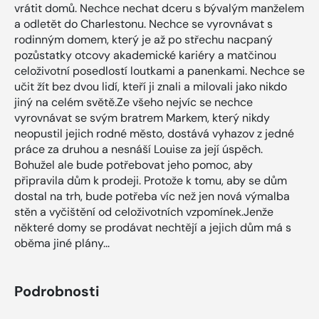
vrátit domů. Nechce nechat dceru s bývalým manželem
a odletět do Charlestonu. Nechce se vyrovnávat s
rodinným domem, který je až po střechu nacpaný
pozůstatky otcovy akademické kariéry a matčinou
celoživotní posedlostí loutkami a panenkami. Nechce se
učit žít bez dvou lidí, kteří ji znali a milovali jako nikdo
jiný na celém světě.Ze všeho nejvíc se nechce
vyrovnávat se svým bratrem Markem, který nikdy
neopustil jejich rodné město, dostává vyhazov z jedné
práce za druhou a nesnáší Louise za její úspěch.
Bohužel ale bude potřebovat jeho pomoc, aby
připravila dům k prodeji. Protože k tomu, aby se dům
dostal na trh, bude potřeba víc než jen nová výmalba
stěn a vyčištění od celoživotních vzpomínek.Jenže
některé domy se prodávat nechtějí a jejich dům má s
oběma jiné plány...
Podrobnosti