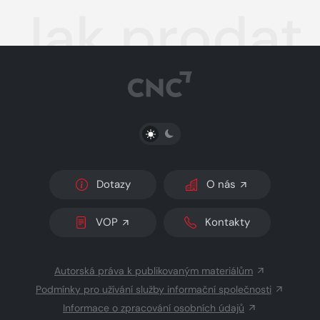
Jak prodat
PŘEPNOUT SVĚTLÝ/TMAVÝ REŽIM
Dotazy
O nás
VOP
Kontakty
Autorská práva k publikovaným materiálům
Podmínky pro užívání služby informační společnosti
Informace o zpracování osobních údajů