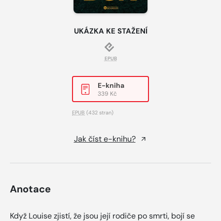
UKÁZKA KE STAŽENÍ
EPUB
E-kniha
339 Kč
EPUB
(432 stran)
Jak číst e-knihu?
Anotace
Když Louise zjistí, že jsou její rodiče po smrti, bojí se