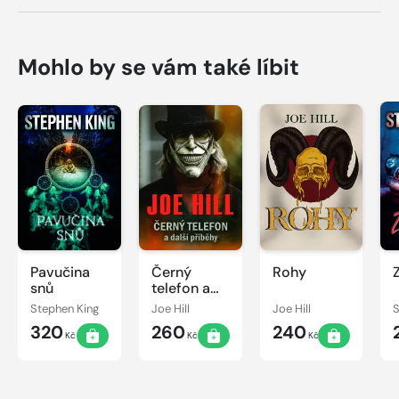
Mohlo by se vám také líbit
Pavučina
Černý
Rohy
snů
telefon a
další
Stephen King
Joe Hill
Joe Hill
S
příběhy
320
260
240
Kč
Kč
Kč