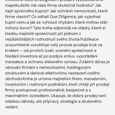
majetku.Kolik má vaše firma skutečně hodnotu? Jak
najít správného kupce? Jak ochránit nemovitosti, které
firma vlastní? Co odhalí Due Diligence, jak vyjednat
kupní cenu a jak se vyhnout chybám, které mohou stát
miliony korun? Tato kniha odpovídá na otázky, které si
kladou majitelé společností při jednom z
nejdůležitějších rozhodnutí svého života.Publikace
srozumitelně vysvětluje celý proces prodeje krok za
krokem – od prvních úvah, ocenění společnosti a
hledání investora až po podpis smluv, vypořádání
transakce a ochranu získaného výnosu. Zvláštní důraz je
věnován firmám s nemovitostmi, holdingovým
strukturám a daňově efektivnímu nastavení celého
obchodu.Kniha je určena majitelům firem, manažerům,
investorům i rodinným podnikům, kteří chtějí při prodeji
firmy postupovat profesionálně, bezpečně a s
maximálním výsledkem. Ukazuje, že dobrý prodej není
otázkou náhody, ale přípravy, strategie a zkušeného
vedení.