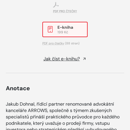
PDF PRO ČTEČKY
E-kniha
199 Kč
PDF pro čtečky
(88 stran)
Jak číst e-knihu?
Anotace
Jakub Dohnal, řídící partner renomované advokátní
kanceláře ARROWS, společně s týmem zkušených
specialistů přináší praktického průvodce pro každého
podnikatele, který uvažuje o prodeji firmy, vstupu
investora nebo strategickém předání vybudovaného