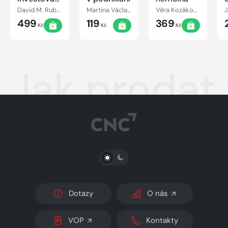
Rozhovory
David M. Rubenstein
Martina Václavíková
Věra Kozáková
s mistry
499
119
369
oboru
Kč
Kč
Kč
Jak prodat
PŘEPNOUT SVĚTLÝ/TMAVÝ REŽIM
Dotazy
O nás
VOP
Kontakty