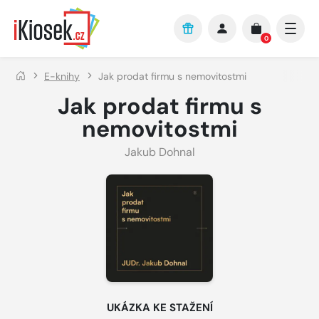
Přejít na hlavní obsah
0
E-knihy
Jak prodat firmu s nemovitostmi
Jak prodat firmu s
nemovitostmi
Jakub Dohnal
UKÁZKA KE STAŽENÍ