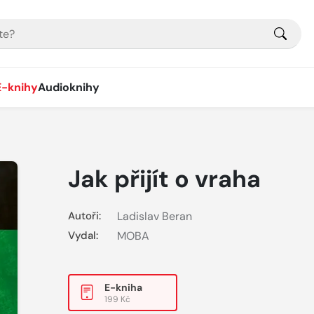
E-knihy
Audioknihy
Jak přijít o vraha
Autoři:
Ladislav Beran
Vydal:
MOBA
E-kniha
199 Kč