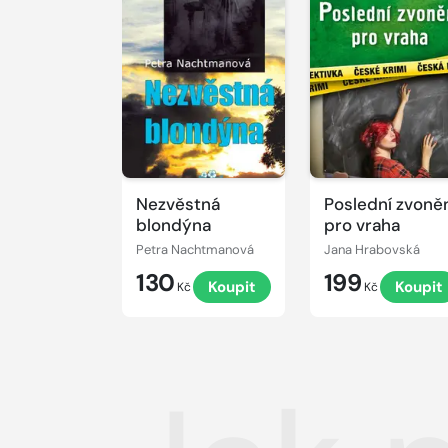
Nezvěstná
Poslední zvoně
blondýna
pro vraha
Petra Nachtmanová
Jana Hrabovská
130
199
Koupit
Koupit
Kč
Kč