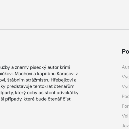
Po
Aut
služby a známý písecký autor krimi
ičkovi, Machovi a kapitánu Karasovi z
Vyd
vi, štábním strážmistru Hřebejkovi a
ačky představuje tentokrát čtenářům
Vy
dparty, který coby asistent advokátky
Poč
ší případy, které bude čtenář číst
For
Vel
Jaz