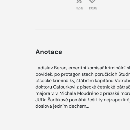
MOBI
EPUB
Anotace
Ladislav Beran, emeritní komisař kriminální 
povídek, po protagonistech poručících Studn
písecké kriminálky, štábním kapitánu Votrubo
doktoru Cafourkovi z písecké četnické pátr
majora v. v. Michala Moudrého z pražské mor
JUDr. Šarlákové pomáhá řešit ty nejzapeklitěj
doslova jedním dechem...