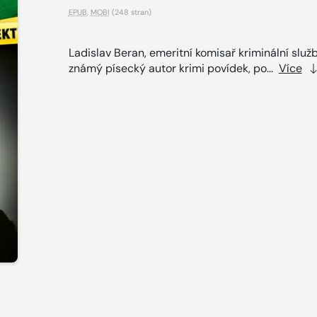
EPUB
,
MOBI
(248 stran)
Ladislav Beran, emeritní komisař kriminální služ
známý písecký autor krimi povídek, po...
Více