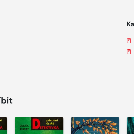
Ka
íbit