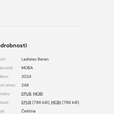
drobnosti
oři:
Ladislav Beran
avatel:
MOBA
dáno:
2024
et stran:
248
máty:
EPUB
,
MOBI
ikost:
EPUB
(786 kiB),
MOBI
(786 kiB)
yk:
Čeština