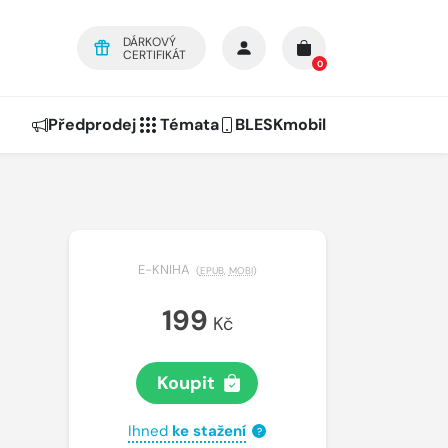
DÁRKOVÝ
CERTIFIKÁT
0
Předprodej
Témata
BLESKmobil
E-KNIHA
(
EPUB
,
MOBI
)
199
Kč
Koupit
Ihned
ke stažení
?