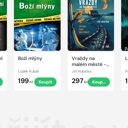
ní
Boží mlýny
Vraždy na
L
malém městě -
Případy Dany
Luděk Kubát
Jiří Hubička
P
Králíčkové
199
297
Koupit
Koupit
Kč
Kč