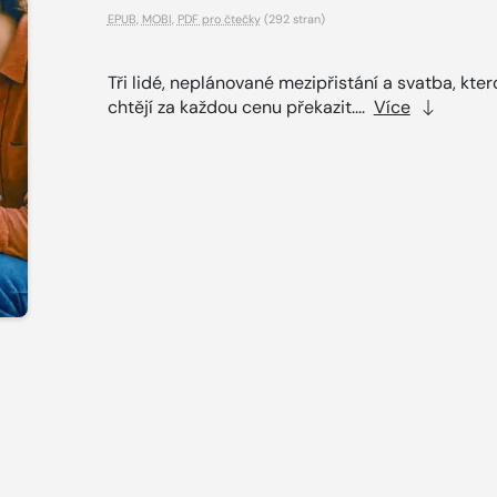
EPUB
,
MOBI
,
PDF pro čtečky
(292 stran)
Tři lidé, neplánované mezipřistání a svatba, kter
chtějí za každou cenu překazit....
Více