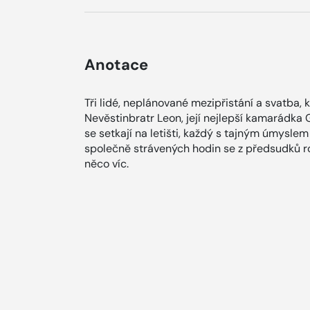
Anotace
Tři lidé, neplánované mezipřistání a svatba, 
Nevěstinbratr Leon, její nejlepší kamarádk
se setkají na letišti, každý s tajným úmysle
společně strávených hodin se z předsudků r
něco víc.