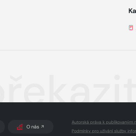
Ka
překazi
Autorská práva k publikovaným 
O nás
Podmínky pro užívání služby info