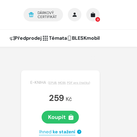
DÁRKOVÝ
CERTIFIKÁT
0
Předprodej
Témata
BLESKmobil
E-KNIHA
(
EPUB
,
MOBI
,
PDF pro čtečky
)
259
Kč
Koupit
Ihned
ke stažení
?