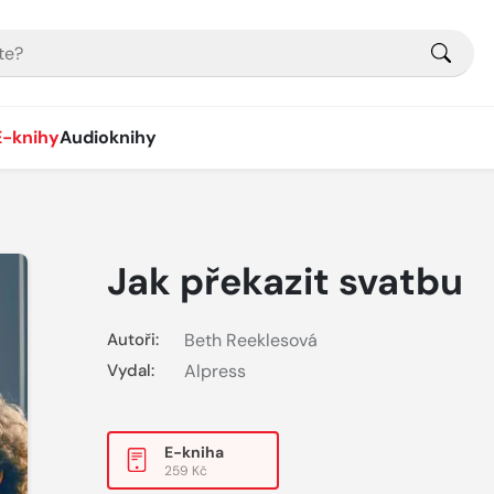
E-knihy
Audioknihy
Jak překazit svatbu
Autoři:
Beth Reeklesová
Vydal:
Alpress
E-kniha
259 Kč