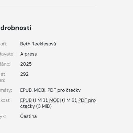
drobnosti
oři:
Beth Reeklesová
avatel:
Alpress
dáno:
2025
čet
292
an:
máty:
EPUB
,
MOBI
,
PDF pro čtečky
ikost:
EPUB
(1 MiB),
MOBI
(1 MiB),
PDF pro
čtečky
(3 MiB)
yk:
Čeština