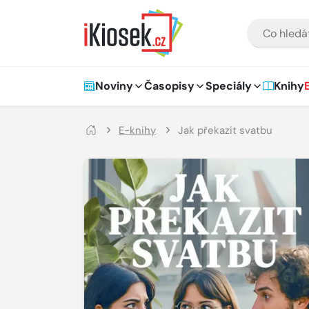
Přejít na hlavní obsah
VYHLEDÁVÁNÍ
Hlavní navigace
Noviny
Časopisy
Speciály
Knihy
E-knihy
Jak překazit svatbu