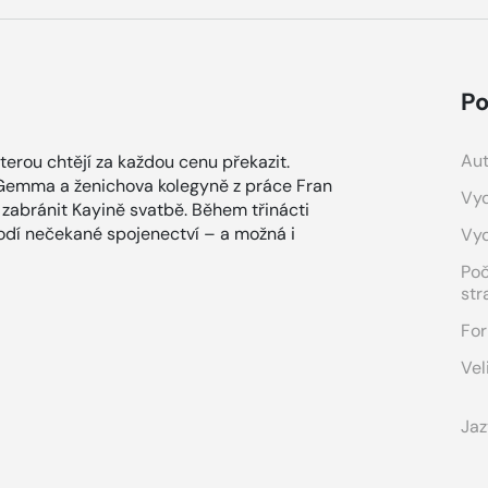
Po
Aut
kterou chtějí za každou cenu překazit.
a Gemma a ženichova kolegyně z práce Fran
Vyd
m zabránit Kayině svatbě. Během třinácti
odí nečekané spojenectví – a možná i
Vy
Po
str
For
Vel
Jaz