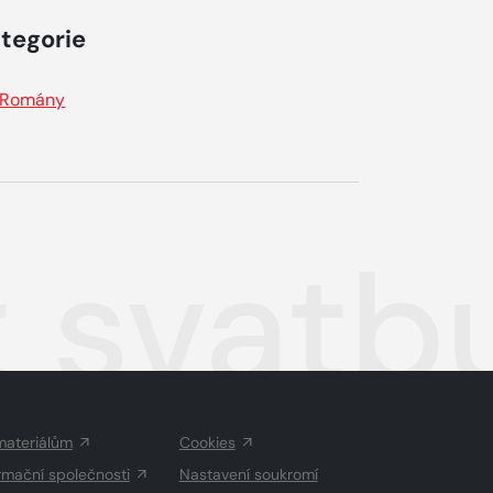
tegorie
Romány
t svatb
materiálům
Cookies
rmační společnosti
Nastavení soukromí