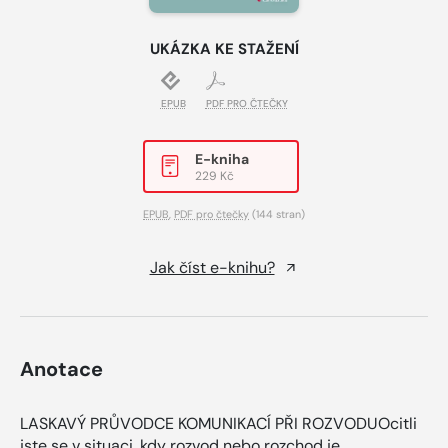
UKÁZKA KE STAŽENÍ
EPUB
PDF PRO ČTEČKY
E-kniha
229 Kč
EPUB
,
PDF pro čtečky
(144 stran)
Jak číst e-knihu?
Anotace
LASKAVÝ PRŮVODCE KOMUNIKACÍ PŘI ROZVODUOcitli
jste se v situaci, kdy rozvod nebo rozchod je