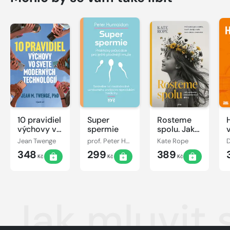
10 pravidiel
Super
Rosteme
výchovy vo
spermie
spolu. Jak
svete
vychovat
Jean Twenge
prof. Peter Humaidan
Kate Rope
moderných
sebevědomou
348
299
389
technológií
dívku
Kč
Kč
Kč
Jak mluvit 