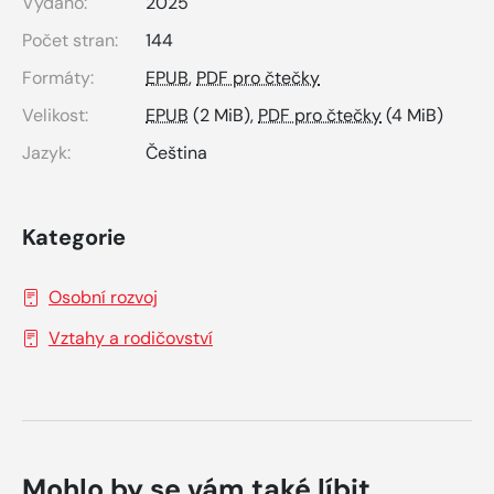
Vydáno:
2025
Počet stran:
144
Formáty:
EPUB
,
PDF pro čtečky
Velikost:
EPUB
(2 MiB),
PDF pro čtečky
(4 MiB)
Jazyk:
Čeština
Kategorie
Osobní rozvoj
Vztahy a rodičovství
Mohlo by se vám také líbit