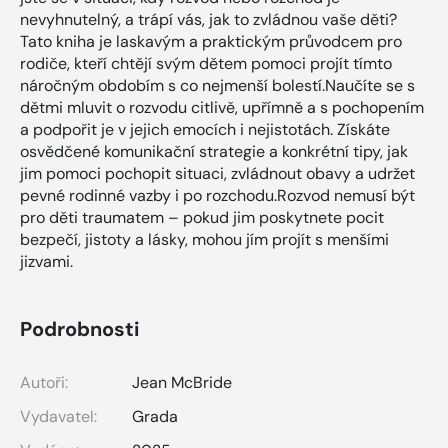
nevyhnutelný, a trápí vás, jak to zvládnou vaše děti?
Tato kniha je laskavým a praktickým průvodcem pro
rodiče, kteří chtějí svým dětem pomoci projít tímto
náročným obdobím s co nejmenší bolestí.Naučíte se s
dětmi mluvit o rozvodu citlivě, upřímně a s pochopením
a podpořit je v jejich emocích i nejistotách. Získáte
osvědčené komunikační strategie a konkrétní tipy, jak
jim pomoci pochopit situaci, zvládnout obavy a udržet
pevné rodinné vazby i po rozchodu.Rozvod nemusí být
pro děti traumatem – pokud jim poskytnete pocit
bezpečí, jistoty a lásky, mohou jím projít s menšími
jizvami.
Podrobnosti
Autoři:
Jean McBride
Vydavatel:
Grada