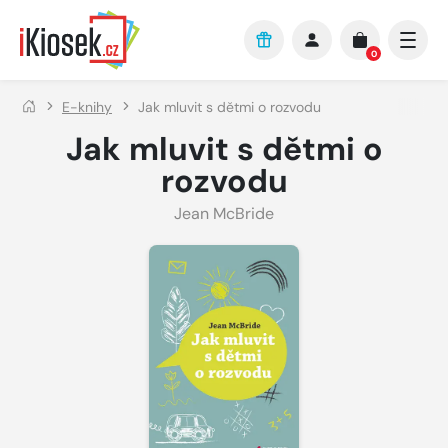
Přejít na hlavní obsah
0
E-knihy
Jak mluvit s dětmi o rozvodu
Jak mluvit s dětmi o
rozvodu
Jean McBride