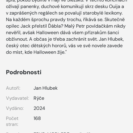
ožívají panenky, duchové komunikují skrz desku Ouija a
v zaprášených regálech se povalují starobylé lexikony.
Na každém šprochu pravdy trochu, říkává se. Skutečně
opilec Jack přelstil Ďábla? Malý Petr povídačkám nikdy
nevěřil, avšak Halloween dává všem přízrakům šanci
obživnout. A občas je třeba zachránit svět. Jan Hlubek,
český otec dětských hororů, vás ve své novele zavede
do míst, kde Halloween žije."
Podrobnosti
Autoři:
Jan Hlubek
Vydavatel:
Rýče
Vydáno:
2024
Počet
168
stran: