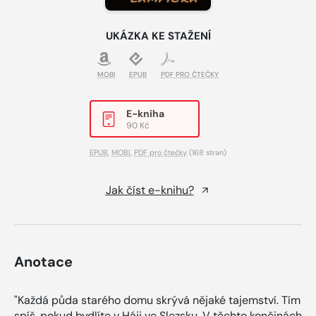
UKÁZKA KE STAŽENÍ
MOBI
EPUB
PDF PRO ČTEČKY
E-kniha
90 Kč
EPUB
,
MOBI
,
PDF pro čtečky
(168 stran)
Jak číst e-knihu?
Anotace
"Každá půda starého domu skrývá nějaké tajemství. Tím
spíš, pokud bydlíte v Háji ve Slezsku. V těchto končinách