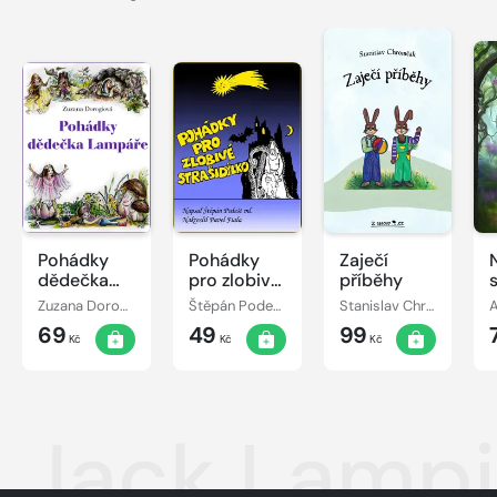
Pohádky
Pohádky
Zaječí
dědečka
pro zlobivé
příběhy
Lampáře
strašidýlko
Zuzana Dorogiová
Štěpán Podešt, ml.
Stanislav Chromčák
69
49
99
Kč
Kč
Kč
Jack Lamp