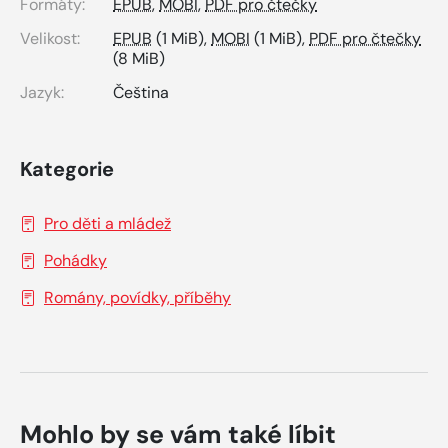
Formáty:
EPUB
,
MOBI
,
PDF pro čtečky
Velikost:
EPUB
(1 MiB),
MOBI
(1 MiB),
PDF pro čtečky
(8 MiB)
Jazyk:
Čeština
Kategorie
Pro děti a mládež
Pohádky
Romány, povídky, příběhy
Mohlo by se vám také líbit