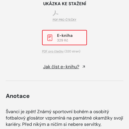
UKÁZKA KE STAŽENÍ
PDF PRO ČTEČKY
E-kniha
329 Kč
PDF pro čtečky
(320 stran)
Jak číst e-knihu?
Anotace
Švanci je zpět! Známý sportovní bohém a osobitý
fotbalový glosátor vzpomíná na památné okamžiky svojí
kariéry. Před nikým a ničím si nebere servítky,