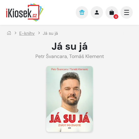
Přejít na hlavní obsah
0
E-knihy
Já su já
Já su já
Petr Švancara
,
Tomáš Klement