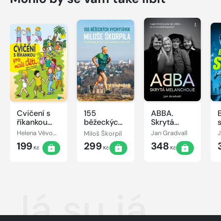
Cvičení s
155
ABBA.
říkankou
běžeckých
Skrytá
pro malé
vychytávek
melancholie
Helena Vévodová
Miloš Škorpil
Jan Gradvall
J
děti
Miloše
199
299
348
Škorpila
Kč
Kč
Kč
Já su já