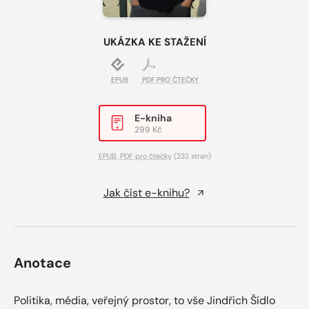
UKÁZKA KE STAŽENÍ
EPUB
PDF PRO ČTEČKY
E-kniha
299 Kč
EPUB
,
PDF pro čtečky
(232 stran)
Jak číst e-knihu?
Anotace
Politika, média, veřejný prostor, to vše Jindřich Šídlo