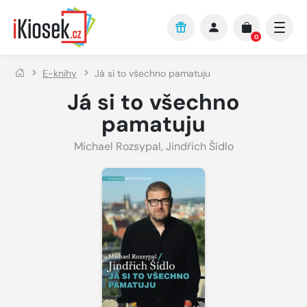
Přejít na hlavní obsah
0
E-knihy
Já si to všechno pamatuju
Já si to všechno
pamatuju
Michael Rozsypal
,
Jindřich Šídlo