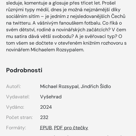
sleduje, komentuje a glosuje přes třicet let. Prošel
různými typy médií, dnes je možná nejznámější díky
sociálním sítím – je jedním z nejsledovanějších Čechů
na twitteru. A vášnivým fanouškem fotbalu. Co říká o
svém dětství, rodině a novinářských začátcích? V čem
mu satira dává větší svobodu? A je svěřovací typ? O
tom všem se dočtete v otevřeném knižním rozhovoru s
novinářem Michaelem Rozsypalem.
Podrobnosti
Autoři:
Michael Rozsypal
,
Jindřich Šídlo
Vydavatel:
Vyšehrad
Vydáno:
2024
Počet stran:
232
Formáty:
EPUB
,
PDF pro čtečky