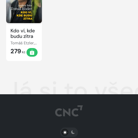
Kdo ví, kde
budu zítra
Tomáš Etzler, Jindřich Šídlo
279
Kč
Já si to v
PŘEPNOUT SVĚTLÝ/TMAVÝ REŽIM