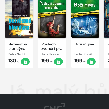
Nezvěstná
Poslední
Boží mlýny
blondýna
zvonění pro
vraha
Petra Nachtmanová
Jana Hrabovská
Luděk Kubát
J
130
199
199
Kč
Kč
Kč
Já, malý b