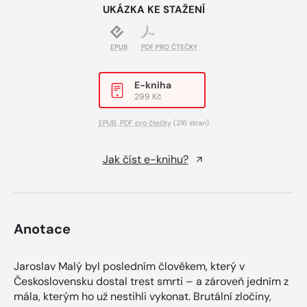
UKÁZKA KE STAŽENÍ
EPUB
PDF PRO ČTEČKY
E-kniha
299 Kč
EPUB
,
PDF pro čtečky
(216 stran)
Jak číst e-knihu?
Anotace
Jaroslav Malý byl posledním člověkem, který v
Československu dostal trest smrti – a zároveň jedním z
mála, kterým ho už nestihli vykonat. Brutální zločiny,