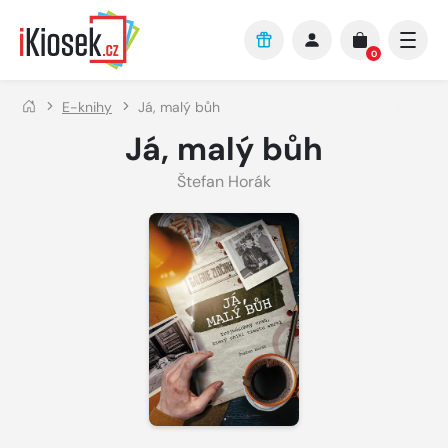
Přejít na hlavní obsah
0
E-knihy
Já, malý bůh
Já, malý bůh
Štefan Horák