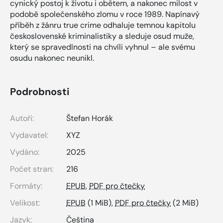
cynický postoj k životu i obětem, a nakonec milost v
podobě společenského zlomu v roce 1989. Napínavý
příběh z žánru true crime odhaluje temnou kapitolu
československé kriminalistiky a sleduje osud muže,
který se spravedlnosti na chvíli vyhnul – ale svému
osudu nakonec neunikl.
Podrobnosti
Autoři:
Štefan Horák
Vydavatel:
XYZ
Vydáno:
2025
Počet stran:
216
Formáty:
EPUB
,
PDF pro čtečky
Velikost:
EPUB
(1 MiB),
PDF pro čtečky
(2 MiB)
Jazyk:
Čeština