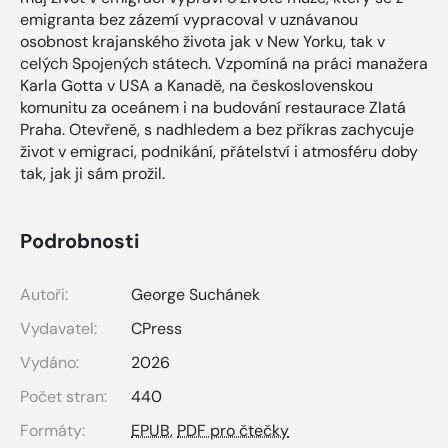
emigranta bez zázemí vypracoval v uznávanou
osobnost krajanského života jak v New Yorku, tak v
celých Spojených státech. Vzpomíná na práci manažera
Karla Gotta v USA a Kanadě, na československou
komunitu za oceánem i na budování restaurace Zlatá
Praha. Otevřeně, s nadhledem a bez příkras zachycuje
život v emigraci, podnikání, přátelství i atmosféru doby
tak, jak ji sám prožil.
Podrobnosti
Autoři:
George Suchánek
Vydavatel:
CPress
Vydáno:
2026
Počet stran:
440
Formáty:
EPUB
,
PDF pro čtečky