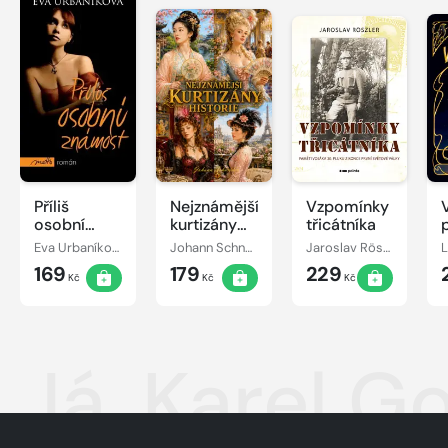
Příliš
Nejznámější
Vzpomínky
osobní
kurtizány
třicátníka
známost
historie
Eva Urbaníková
Johann Schneider
Jaroslav Röszler
169
179
229
Kč
Kč
Kč
Já, Karel G