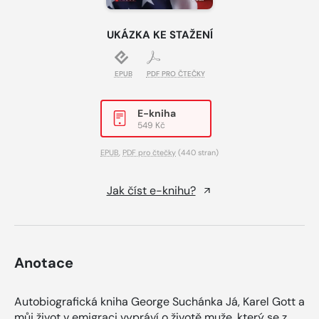
UKÁZKA KE STAŽENÍ
EPUB
PDF PRO ČTEČKY
E-kniha
549 Kč
EPUB
,
PDF pro čtečky
(440 stran)
Jak číst e-knihu?
Anotace
Autobiografická kniha George Suchánka Já, Karel Gott a
můj život v emigraci vypráví o životě muže, který se z