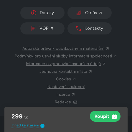
Dotazy
O nás
VOP
Kontakty
Autorská práva k publikovaným materiálům
Podmínky pro užívání služby informační společnosti
Informace o zpracování osobních údajů
Jednotná kontaktní místa
Cookies
Nastavení soukromí
Inzerce
Redakce
299
Koupit
Kč
© 2026 Copyright
CZECH NEWS CENTER a.s.
a dodavatelé
Ihned
ke stažení
?
obsahu