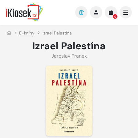
Přejít na hlavní obsah
0
E-knihy
Izrael Palestína
Izrael Palestína
Jaroslav Franek