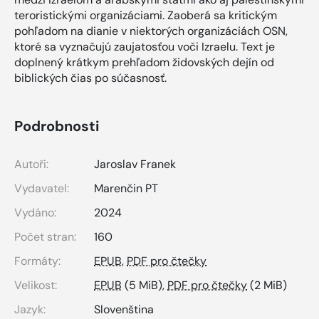
teroristickými organizáciami. Zaoberá sa kritickým
pohľadom na dianie v niektorých organizáciách OSN,
ktoré sa vyznačujú zaujatosťou voči Izraelu. Text je
doplnený krátkym prehľadom židovských dejín od
biblických čias po súčasnosť.
Podrobnosti
Autoři:
Jaroslav Franek
Vydavatel:
Marenčin PT
Vydáno:
2024
Počet stran:
160
Formáty:
EPUB
,
PDF pro čtečky
Velikost:
EPUB
(5 MiB),
PDF pro čtečky
(2 MiB)
Jazyk:
Slovenština