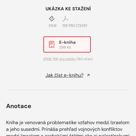
UKÁZKA KE STAŽENÍ
EPUB
PDF PRO ČTEČKY
E-kniha
299 Kč
EPUB
,
PDF pro čtečky
(160 stran)
Jak číst e-knihu?
Anotace
Kniha je venovaná problematike vzťahov medzi Izraelom
a jeho susedmi. Prináša prehľad vojnových konfliktov
medzi Izraelom a arabskými štátmi ako aj palestínskymi