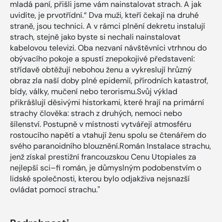
mladá paní, přišli jsme vám nainstalovat strach. A jak
uvidíte, je prvotřídní.“ Dva muži, kteří čekají na druhé
straně, jsou technici. A v rámci plnění dekretu instalují
strach, stejně jako byste si nechali nainstalovat
kabelovou televizi. Oba nezvaní návštěvníci vtrhnou do
obývacího pokoje a spustí znepokojivé představení:
střídavě obtěžují nebohou ženu a vykreslují hrůzný
obraz zla naší doby plné epidemií, přírodních katastrof,
bídy, války, mučení nebo terorismu.Svůj výklad
přikrášlují děsivými historkami, které hrají na primární
strachy člověka: strach z druhých, nemoci nebo
šílenství. Postupně v místnosti vytvářejí atmosféru
rostoucího napětí a vtahují ženu spolu se čtenářem do
svého paranoidního blouznění.Román Instalace strachu,
jenž získal prestižní francouzskou Cenu Utopiales za
nejlepší sci–fi román, je důmyslným podobenstvím o
lidské společnosti, kterou bylo odjakživa nejsnazší
ovládat pomocí strachu."