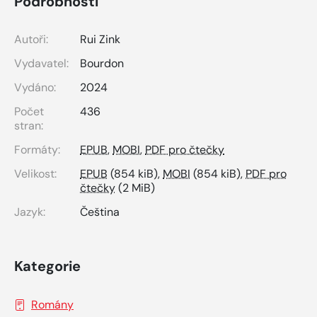
Podrobnosti
Autoři:
Rui Zink
Vydavatel:
Bourdon
Vydáno:
2024
Počet
436
stran:
Formáty:
EPUB
,
MOBI
,
PDF pro čtečky
Velikost:
EPUB
(854 kiB),
MOBI
(854 kiB),
PDF pro
čtečky
(2 MiB)
Jazyk:
Čeština
Kategorie
Romány