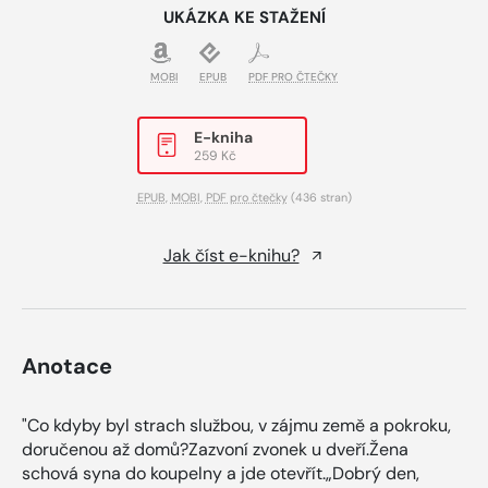
UKÁZKA KE STAŽENÍ
MOBI
EPUB
PDF PRO ČTEČKY
E-kniha
259 Kč
EPUB
,
MOBI
,
PDF pro čtečky
(436 stran)
Jak číst e-knihu?
Anotace
"Co kdyby byl strach službou, v zájmu země a pokroku,
doručenou až domů?Zazvoní zvonek u dveří.Žena
schová syna do koupelny a jde otevřít.„Dobrý den,