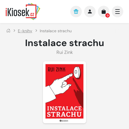
Přejít na hlavní obsah
0
E-knihy
Instalace strachu
Instalace strachu
Rui Zink