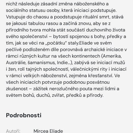
nichž následuje zásadní změna náboženského a
sociálního statusu osoby, která iniciaci podstupuje.
Vstupuje do chaosu a poodstupuje rituální smrt, stává
se jakousi tabulou rasou a začíná znovu, aby se z
přírodního tvora mohla stát součástí duchovního života
svého společenství – bytostí spojenou s bohy, předky a
tím, jak se věci na „počátku“ staly.Eliade ve svém
pečlivě podloženém díle porovnává archaické iniciace v
rámci různých kultur na všech kontinentech (Amerika,
Austrálie, šamanismus, Indie…), zabývá se iniciací mužů
i žen, rolí tajných společností, válečnickými rity i iniciací
v rámci velkých náboženství, zejména křesťanství. Ve
všech iniciacích potvrzuje podobnou posvátnou
zkušenost – zážitek nerozlučného pouta mezi lidmi a
světem bohů, duchů, zvířat, předků a přírody.
Podrobnosti
Autoři:
Mircea Eliade