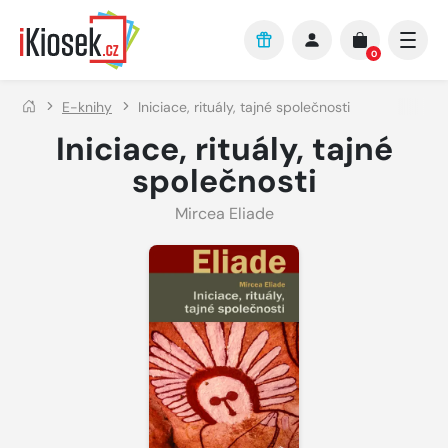
Přejít na hlavní obsah
0
E-knihy
Iniciace, rituály, tajné společnosti
Iniciace, rituály, tajné
společnosti
Mircea Eliade