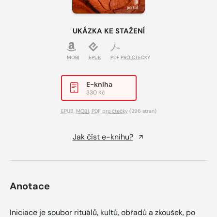
UKÁZKA KE STAŽENÍ
MOBI
EPUB
PDF PRO ČTEČKY
E-kniha
330 Kč
EPUB
,
MOBI
,
PDF pro čtečky
(296 stran)
Jak číst e-knihu?
Anotace
Iniciace je soubor rituálů, kultů, obřadů a zkoušek, po