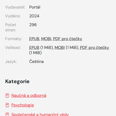
Vydavatel:
Portál
Vydáno:
2024
Počet
296
stran:
Formáty:
EPUB
,
MOBI
,
PDF pro čtečky
Velikost:
EPUB
(1 MiB),
MOBI
(1 MiB),
PDF pro čtečky
(1 MiB)
Jazyk:
Čeština
Kategorie
Naučná a odborná
Psychologie
Společenské a humanitní vědy