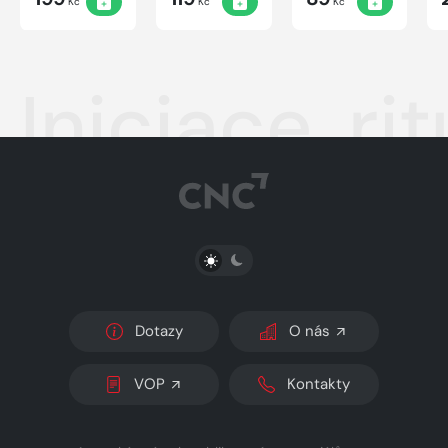
Kč
Kč
Kč
Iniciace, ri
PŘEPNOUT SVĚTLÝ/TMAVÝ REŽIM
Dotazy
O nás
VOP
Kontakty