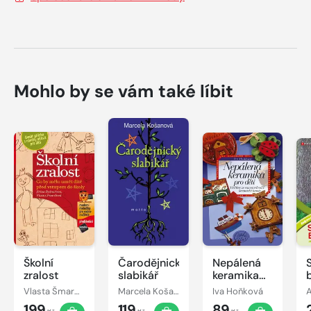
Mohlo by se vám také líbit
Školní
Čarodějnický
Nepálená
zralost
slabikář
keramika
b
pro děti
Vlasta Šmardová, Jiřina Bednářová
Marcela Košanová
Iva Hoňková
199
119
89