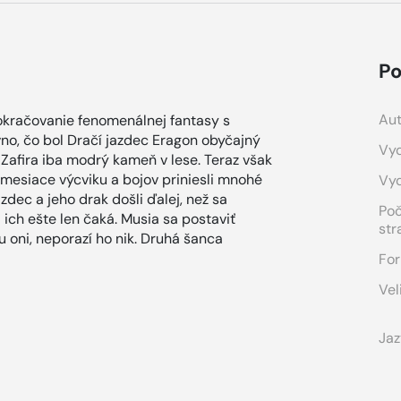
Po
Aut
Pokračovanie fenomenálnej fantasy s
no, čo bol Dračí jazdec Eragon obyčajný
Vyd
Zafira iba modrý kameň v lese. Teraz však
 mesiace výcviku a bojov priniesli mnohé
Vy
azdec a jeho drak došli ďalej, než sa
Po
a ich ešte len čaká. Musia sa postaviť
str
 oni, neporazí ho nik. Druhá šanca
For
Vel
Jaz