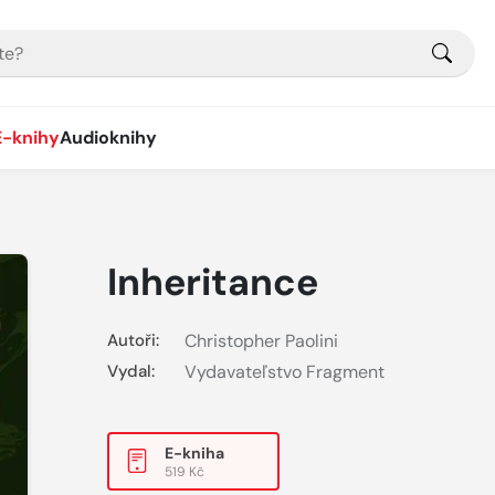
E-knihy
Audioknihy
Inheritance
Autoři:
Christopher Paolini
Vydal:
Vydavateľstvo Fragment
E-kniha
519 Kč