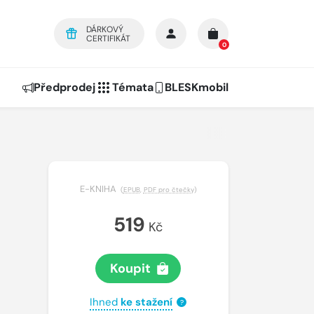
DÁRKOVÝ
CERTIFIKÁT
0
Předprodej
Témata
BLESKmobil
E-KNIHA
(
EPUB
,
PDF pro čtečky
)
519
Kč
Koupit
Ihned
ke stažení
?