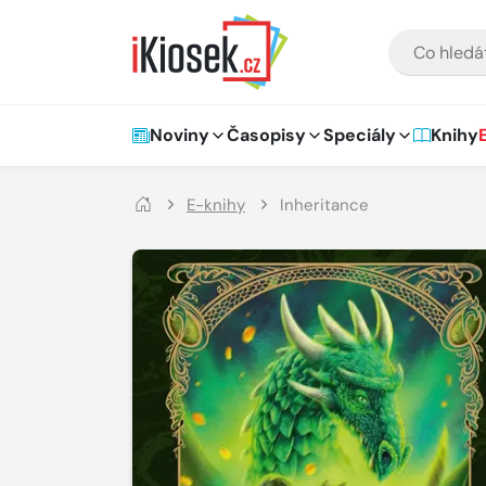
Přejít na hlavní obsah
VYHLEDÁVÁNÍ
Hlavní navigace
Noviny
Časopisy
Speciály
Knihy
E-knihy
Inheritance