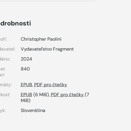
drobnosti
oři:
Christopher Paolini
avatel:
Vydavateľstvo Fragment
dáno:
2024
čet
840
an:
máty:
EPUB
,
PDF pro čtečky
ikost:
EPUB
(6 MiB),
PDF pro čtečky
(7
MiB)
yk:
Slovenština