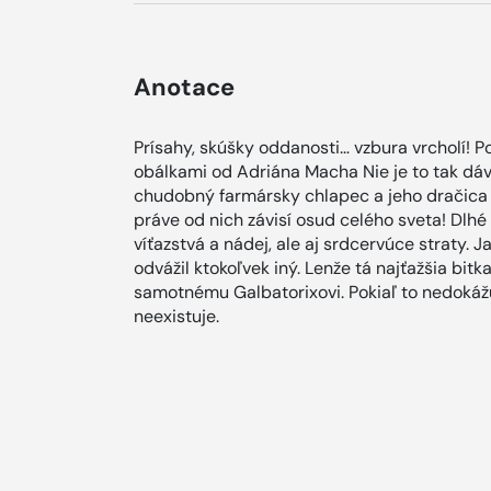
Anotace
Prísahy, skúšky oddanosti… vzbura vrcholí! 
obálkami od Adriána Macha Nie je to tak dáv
chudobný farmársky chlapec a jeho dračica 
práve od nich závisí osud celého sveta! Dlhé
víťazstvá a nádej, ale aj srdcervúce straty. J
odvážil ktokoľvek iný. Lenže tá najťažšia bitk
samotnému Galbatorixovi. Pokiaľ to nedokážu
neexistuje.