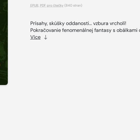
EPUB
,
PDF pro čtečky
(840 stran)
Prísahy, skúšky oddanosti… vzbura vrcholí!
Pokračovanie fenomenálnej fantasy s obálkami o
Více