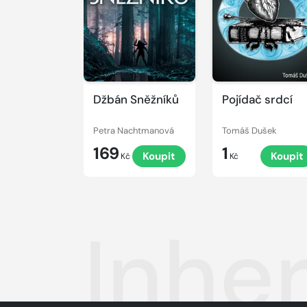
Džbán Sněžníků
Pojídač srdcí
Petra Nachtmanová
Tomáš Dušek
169
1
Koupit
Koupit
Kč
Kč
Inhe