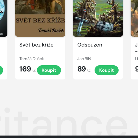
Svět bez kříže
Odsouzen
J
-
Tomáš Dušek
Jan Bílý
L
169
89
Koupit
Koupit
Kč
Kč
ritance