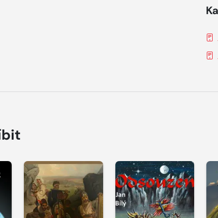
Ka
íbit