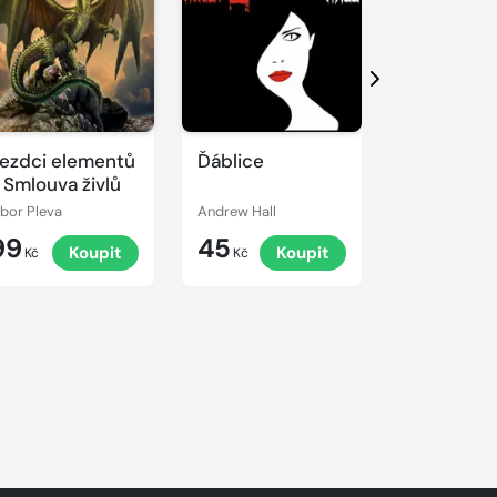
Další
ezdci elementů
Ďáblice
Conan a s
 Smlouva živlů
bohyně
ibor Pleva
Andrew Hall
Leon da Cost
99
45
79
Koupit
Koupit
K
Kč
Kč
Kč