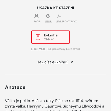
UKÁZKA KE STAŽENÍ
MOBI
EPUB
PDF PRO ČTEČKY
E-kniha
299 Kč
EPUB
,
MOBI
,
PDF pro čtečky
(432 stran)
Jak číst e-knihu?
Anotace
Válka je peklo. A láska taky. Píše se rok 1914, světem
zmítá válka. Henrymu Gauntovi, Sidneymu Ellwoodovi a