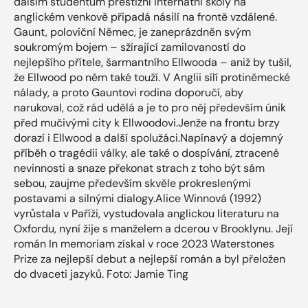
dalším studentům prestižní internátní školy na
anglickém venkově připadá násilí na frontě vzdálené.
Gaunt, poloviční Němec, je zaneprázdněn svým
soukromým bojem – sžírající zamilovaností do
nejlepšího přítele, šarmantního Ellwooda – aniž by tušil,
že Ellwood po něm také touží. V Anglii sílí protiněmecké
nálady, a proto Gauntovi rodina doporučí, aby
narukoval, což rád udělá a je to pro něj především únik
před mučivými city k Ellwoodovi.Jenže na frontu brzy
dorazí i Ellwood a další spolužáci.Napínavý a dojemný
příběh o tragédii války, ale také o dospívání, ztracené
nevinnosti a snaze překonat strach z toho být sám
sebou, zaujme především skvěle prokreslenými
postavami a silnými dialogy.Alice Winnová (1992)
vyrůstala v Paříži, vystudovala anglickou literaturu na
Oxfordu, nyní žije s manželem a dcerou v Brooklynu. Její
román In memoriam získal v roce 2023 Waterstones
Prize za nejlepší debut a nejlepší román a byl přeložen
do dvaceti jazyků. Foto: Jamie Ting