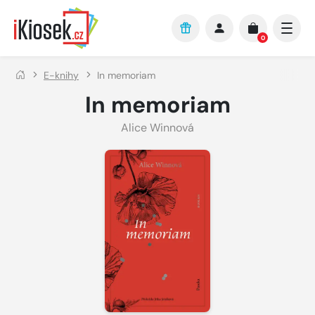
Přejít na hlavní obsah
0
E-knihy
In memoriam
In memoriam
Alice Winnová