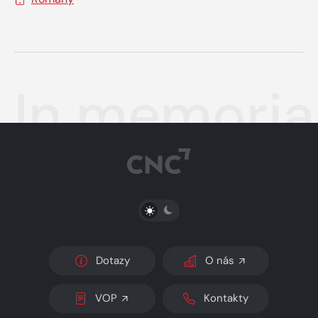
In memori
PŘEPNOUT SVĚTLÝ/TMAVÝ REŽIM
Dotazy
O nás
VOP
Kontakty