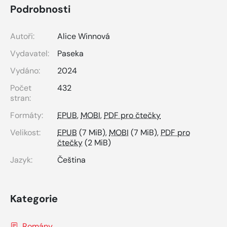
Podrobnosti
Autoři:
Alice Winnová
Vydavatel:
Paseka
Vydáno:
2024
Počet
432
stran:
Formáty:
EPUB
,
MOBI
,
PDF pro čtečky
Velikost:
EPUB
(7 MiB),
MOBI
(7 MiB),
PDF pro
čtečky
(2 MiB)
Jazyk:
Čeština
Kategorie
Romány