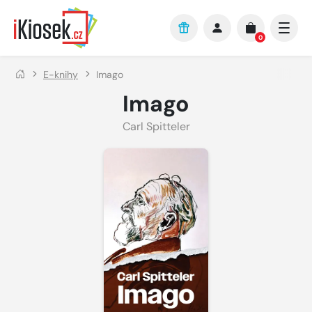
Přejít na hlavní obsah
0
E-knihy
Imago
Imago
Carl Spitteler