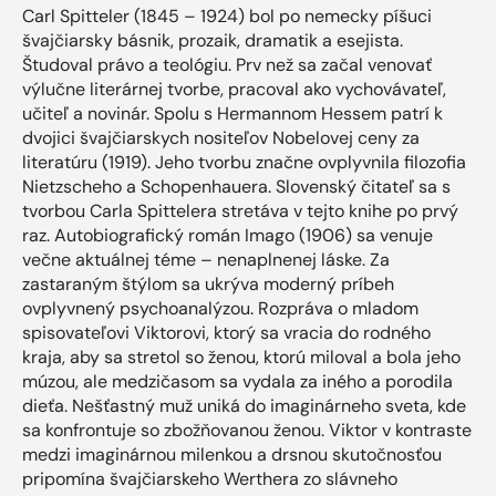
Carl Spitteler (1845 – 1924) bol po nemecky píšuci
švajčiarsky básnik, prozaik, dramatik a esejista.
Študoval právo a teológiu. Prv než sa začal venovať
výlučne literárnej tvorbe, pracoval ako vychovávateľ,
učiteľ a novinár. Spolu s Hermannom Hessem patrí k
dvojici švajčiarskych nositeľov Nobelovej ceny za
literatúru (1919). Jeho tvorbu značne ovplyvnila filozofia
Nietzscheho a Schopenhauera. Slovenský čitateľ sa s
tvorbou Carla Spittelera stretáva v tejto knihe po prvý
raz. Autobiografický román Imago (1906) sa venuje
večne aktuálnej téme – nenaplnenej láske. Za
zastaraným štýlom sa ukrýva moderný príbeh
ovplyvnený psychoanalýzou. Rozpráva o mladom
spisovateľovi Viktorovi, ktorý sa vracia do rodného
kraja, aby sa stretol so ženou, ktorú miloval a bola jeho
múzou, ale medzičasom sa vydala za iného a porodila
dieťa. Nešťastný muž uniká do imaginárneho sveta, kde
sa konfrontuje so zbožňovanou ženou. Viktor v kontraste
medzi imaginárnou milenkou a drsnou skutočnosťou
pripomína švajčiarskeho Werthera zo slávneho