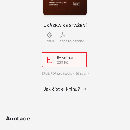
UKÁZKA KE STAŽENÍ
EPUB
PDF PRO ČTEČKY
E-kniha
239 Kč
EPUB
,
PDF pro čtečky
(136 stran)
Jak číst e-knihu?
Anotace