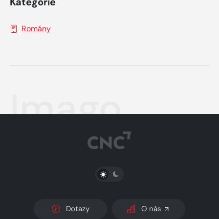
Kategorie
Romány
Imago
PŘEPNOUT SVĚTLÝ/TMAVÝ REŽIM
Dotazy
O nás