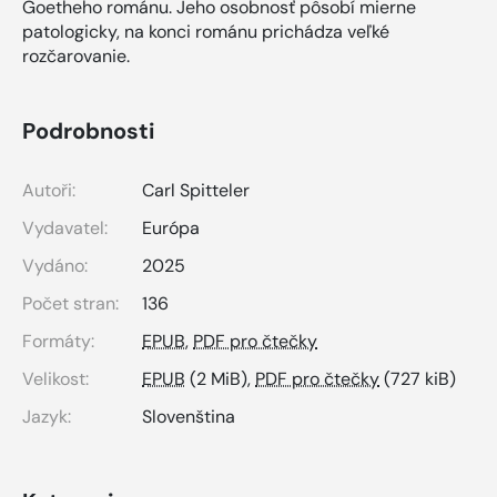
Goetheho románu. Jeho osobnosť pôsobí mierne
patologicky, na konci románu prichádza veľké
rozčarovanie.
Podrobnosti
Autoři:
Carl Spitteler
Vydavatel:
Európa
Vydáno:
2025
Počet stran:
136
Formáty:
EPUB
,
PDF pro čtečky
Velikost:
EPUB
(2 MiB),
PDF pro čtečky
(727 kiB)
Jazyk:
Slovenština