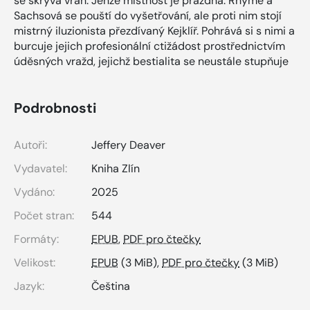
se skrývá vrah. Jenže místnost je prázdná. Rhyme a
Sachsová se pouští do vyšetřování, ale proti nim stojí
mistrný iluzionista přezdívaný Kejklíř. Pohrává si s nimi a
burcuje jejich profesionální ctižádost prostřednictvím
úděsných vražd, jejichž bestialita se neustále stupňuje
Podrobnosti
Autoři:
Jeffery Deaver
Vydavatel:
Kniha Zlín
Vydáno:
2025
Počet stran:
544
Formáty:
EPUB
,
PDF pro čtečky
Velikost:
EPUB
(3 MiB),
PDF pro čtečky
(3 MiB)
Jazyk:
Čeština