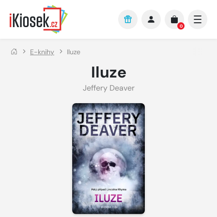
Přejít na hlavní obsah
0
E-knihy
Iluze
Iluze
Jeffery Deaver