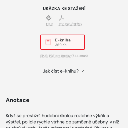
UKÁZKA KE STAŽENÍ
EPUB
PDF PRO ČTEČKY
E-kniha
369 Kč
EPUB
,
PDF pro čtečky
(544 stran)
Jak číst e-knihu?
Anotace
Když se prestižní hudební školou rozlehne výkřik a
výstřel, policie rychle vtrhne do zamčené učebny, v níž