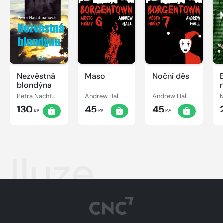
Nezvěstná
Maso
Noční děs
blondýna
Petra Nachtmanová
Andrew Hall
Andrew Hall
130
45
45
Kč
Kč
Kč
Iluze