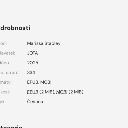
drobnosti
oři:
Marissa Stapley
avatel:
JOTA
dáno:
2025
et stran:
334
máty:
EPUB
,
MOBI
ikost:
EPUB
(2 MiB),
MOBI
(2 MiB)
yk:
Čeština
tegorie