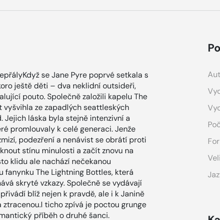
Po
Aut
nepřályKdyž se Jane Pyre poprvé setkala s
ro ještě děti – dva neklidní outsideři,
Vyd
lující pouto. Společně založili kapelu The
et vyšvihla ze zapadlých seattleských
Vy
 Jejich láska byla stejně intenzivní a
Poč
teré promlouvaly k celé generaci. Jenže
mizí, podezření a nenávist se obrátí proti
For
iknout stínu minulosti a začít znovu na
Vel
to klidu ale nachází nečekanou
u fanynku The Lightning Bottles, která
Jaz
chává skryté vzkazy. Společně se vydávají
přivádí blíž nejen k pravdě, ale i k Janině
a ztracenou.I ticho zpívá je poctou grunge
omantický příběh o druhé šanci.
Ka