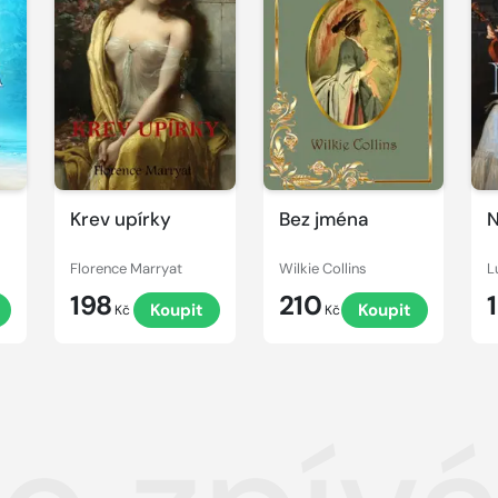
Krev upírky
Bez jména
N
Florence Marryat
Wilkie Collins
198
210
Koupit
Koupit
Kč
Kč