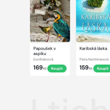
Papoušek v
Karibská láska
aspiku
Eva Brabcová
Petra Nachtmanová
169
159
Koupit
Koupit
Kč
Kč