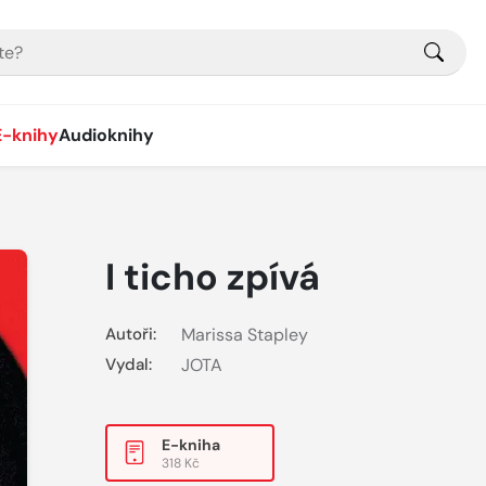
E-knihy
Audioknihy
I ticho zpívá
Autoři:
Marissa Stapley
Vydal:
JOTA
E-kniha
318 Kč