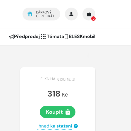
DÁRKOVÝ
CERTIFIKÁT
0
Předprodej
Témata
BLESKmobil
E-KNIHA
(
EPUB
,
MOBI
)
318
Kč
Koupit
Ihned
ke stažení
?