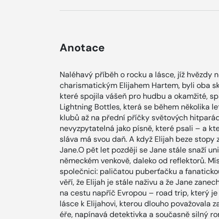
Anotace
Naléhavý příběh o rocku a lásce, jíž hvězdy 
charismatickým Elijahem Hartem, byli oba sko
které spojila vášeň pro hudbu a okamžité, spa
Lightning Bottles, která se během několika l
klubů až na přední příčky světových hitparád.
nevyzpytatelná jako písně, které psali – a k
sláva má svou daň. A když Elijah beze stopy z
Jane.O pět let později se Jane stále snaží un
německém venkově, daleko od reflektorů. Mís
společnici: paličatou puberťačku a fanaticko
věří, že Elijah je stále naživu a že Jane zane
na cestu napříč Evropou – road trip, který je 
lásce k Elijahovi, kterou dlouho považovala z
éře, napínavá detektivka a současně silný r