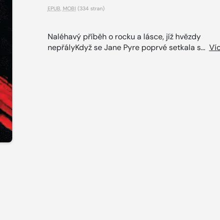
EPUB
,
MOBI
(334 stran)
Naléhavý příběh o rocku a lásce, jíž hvězdy
nepřályKdyž se Jane Pyre poprvé setkala s...
Ví