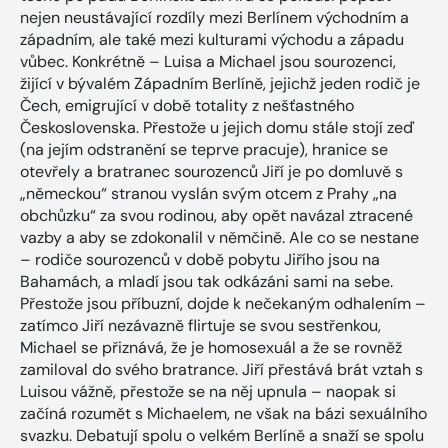
nejen neustávající rozdíly mezi Berlínem východním a
západním, ale také mezi kulturami východu a západu
vůbec. Konkrétně – Luisa a Michael jsou sourozenci,
žijící v bývalém Západním Berlíně, jejichž jeden rodič je
Čech, emigrující v době totality z nešťastného
Československa. Přestože u jejich domu stále stojí zeď
(na jejím odstranění se teprve pracuje), hranice se
otevřely a bratranec sourozenců Jiří je po domluvě s
„německou“ stranou vyslán svým otcem z Prahy „na
obchůzku“ za svou rodinou, aby opět navázal ztracené
vazby a aby se zdokonalil v němčině. Ale co se nestane
– rodiče sourozenců v době pobytu Jiřího jsou na
Bahamách, a mladí jsou tak odkázáni sami na sebe.
Přestože jsou příbuzní, dojde k nečekaným odhalením –
zatímco Jiří nezávazně flirtuje se svou sestřenkou,
Michael se přiznává, že je homosexuál a že se rovněž
zamiloval do svého bratrance. Jiří přestává brát vztah s
Luisou vážně, přestože se na něj upnula – naopak si
začíná rozumět s Michaelem, ne však na bázi sexuálního
svazku. Debatují spolu o velkém Berlíně a snaží se spolu