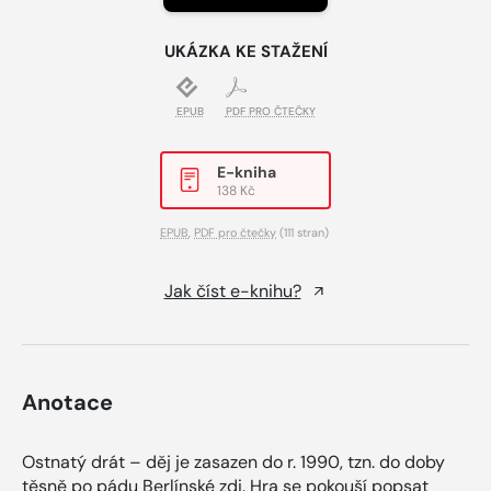
UKÁZKA KE STAŽENÍ
EPUB
PDF PRO ČTEČKY
E-kniha
138 Kč
EPUB
,
PDF pro čtečky
(111 stran)
Jak číst e-knihu?
Anotace
Ostnatý drát – děj je zasazen do r. 1990, tzn. do doby
těsně po pádu Berlínské zdi. Hra se pokouší popsat