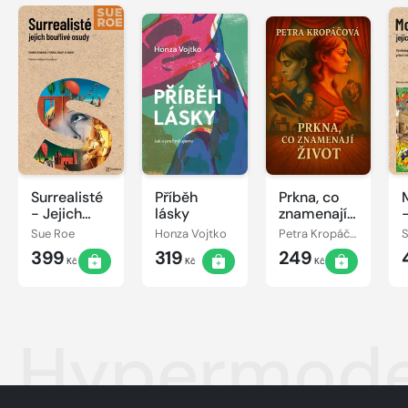
Surrealisté
Příběh
Prkna, co
- Jejich
lásky
znamenají
-
bouřlivé
život
Sue Roe
Honza Vojtko
Petra Kropáčová
osudy
399
319
249
Kč
Kč
Kč
Hypermode