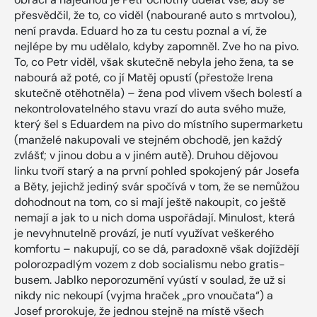
přesvědčil, že to, co viděl (nabourané auto s mrtvolou),
není pravda. Eduard ho za tu cestu poznal a ví, že
nejlépe by mu udělalo, kdyby zapomněl. Zve ho na pivo.
To, co Petr viděl, však skutečně nebyla jeho žena, ta se
nabourá až poté, co jí Matěj opustí (přestože Irena
skutečně otěhotněla) – žena pod vlivem všech bolestí a
nekontrolovatelného stavu vrazí do auta svého muže,
který šel s Eduardem na pivo do místního supermarketu
(manželé nakupovali ve stejném obchodě, jen každý
zvlášť; v jinou dobu a v jiném autě). Druhou dějovou
linku tvoří starý a na první pohled spokojený pár Josefa
a Běty, jejichž jediný svár spočívá v tom, že se nemůžou
dohodnout na tom, co si mají ještě nakoupit, co ještě
nemají a jak to u nich doma uspořádají. Minulost, která
je nevyhnutelně provází, je nutí využívat veškerého
komfortu – nakupují, co se dá, paradoxně však dojíždějí
polorozpadlým vozem z dob socialismu nebo gratis-
busem. Jablko neporozumění vyústí v soulad, že už si
nikdy nic nekoupí (vyjma hraček „pro vnoučata“) a
Josef prorokuje, že jednou stejně na místě všech