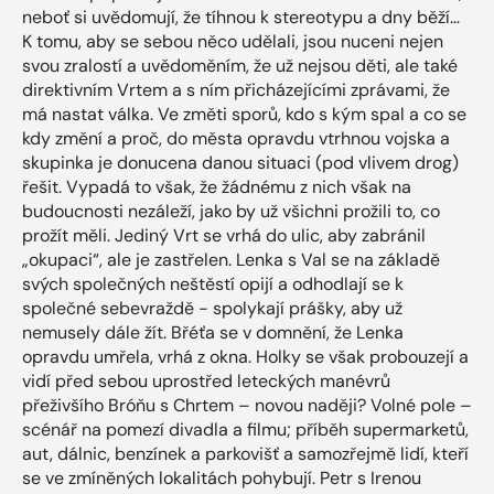
neboť si uvědomují, že tíhnou k stereotypu a dny běží…
K tomu, aby se sebou něco udělali, jsou nuceni nejen
svou zralostí a uvědoměním, že už nejsou děti, ale také
direktivním Vrtem a s ním přicházejícími zprávami, že
má nastat válka. Ve změti sporů, kdo s kým spal a co se
kdy změní a proč, do města opravdu vtrhnou vojska a
skupinka je donucena danou situaci (pod vlivem drog)
řešit. Vypadá to však, že žádnému z nich však na
budoucnosti nezáleží, jako by už všichni prožili to, co
prožít měli. Jediný Vrt se vrhá do ulic, aby zabránil
„okupaci“, ale je zastřelen. Lenka s Val se na základě
svých společných neštěstí opijí a odhodlají se k
společné sebevraždě - spolykají prášky, aby už
nemusely dále žít. Břéťa se v domnění, že Lenka
opravdu umřela, vrhá z okna. Holky se však probouzejí a
vidí před sebou uprostřed leteckých manévrů
přeživšího Bróňu s Chrtem – novou naději? Volné pole –
scénář na pomezí divadla a filmu; příběh supermarketů,
aut, dálnic, benzínek a parkovišť a samozřejmě lidí, kteří
se ve zmíněných lokalitách pohybují. Petr s Irenou