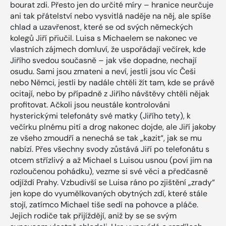
bourat zdi. Přesto jen do určité míry – hranice neurčuje
ani tak přátelství nebo vysvitlá naděje na něj, ale spíše
chlad a uzavřenost, které se od svých německých
kolegů Jiří přiučil. Luisa s Michaelem se nakonec ve
vlastních zájmech domluví, že uspořádají večírek, kde
Jiřího svedou současně – jak vše dopadne, nechají
osudu. Sami jsou zmateni a neví, jestli jsou víc Češi
nebo Němci, jestli by nadále chtěli žít tam, kde se právě
ocitají, nebo by případně z Jiřího návštěvy chtěli nějak
profitovat. Ačkoli jsou neustále kontrolováni
hysterickými telefonáty své matky (Jiřího tety), k
večírku plnému pití a drog nakonec dojde, ale Jiří jakoby
ze všeho zmoudří a nenechá se tak „kazit“, jak se mu
nabízí. Přes všechny svody zůstává Jiří po telefonátu s
otcem střízlivý a až Michael s Luisou usnou (poví jim na
rozloučenou pohádku), vezme si své věci a předčasně
odjíždí Prahy. Vzbudivší se Luisa ráno po zjištění „zrady“
jen kope do vyumělkovaných obytných zdí, které stále
stojí, zatímco Michael tiše sedí na pohovce a pláče.
Jejich rodiče tak přijíždějí, aniž by se se svým