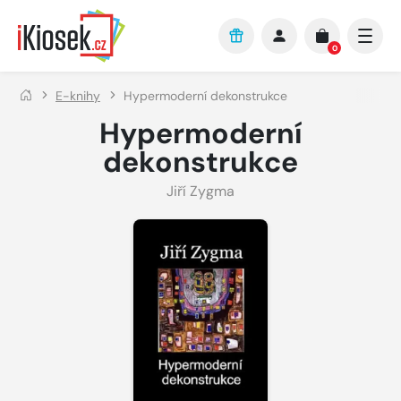
Přejít na hlavní obsah
0
E-knihy
Hypermoderní dekonstrukce
Hypermoderní
dekonstrukce
Jiří Zygma