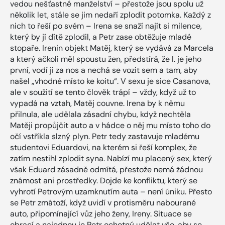
vedou nešťastné manželství – přestože jsou spolu už
několik let, stále se jim nedaří zplodit potomka. Každý z
nich to řeší po svém – Irena se snaží najít si milence,
který by jí dítě zplodil, a Petr zase obtěžuje mladé
stopaře. Irenin objekt Matěj, který se vydává za Marcela
a který ačkoli měl spoustu žen, předstírá, že I. je jeho
první, vodí ji za nos a nechá se vozit sem a tam, aby
našel „vhodné místo ke koitu“. V sexu je sice Casanova,
ale v soužití se tento člověk trápí – vždy, když už to
vypadá na vztah, Matěj couvne. Irena by k němu
přilnula, ale udělala zásadní chybu, když nechtěla
Matěji propůjčit auto a v hádce o něj mu místo toho do
očí vstříkla slzný plyn. Petr tedy zastavuje mladému
studentovi Eduardovi, na kterém si řeší komplex, že
zatím nestihl zplodit syna. Nabízí mu placený sex, který
však Eduard zásadně odmítá, přestože nemá žádnou
známost ani prostředky. Dojde ke konfliktu, který se
vyhrotí Petrovým uzamknutím auta – není úniku. Přesto
se Petr zmátoží, když uvidí v protisměru nabourané
auto, připomínající vůz jeho ženy, Ireny. Situace se
obrací a najednou je Petr ochotný udělat vše, aby se