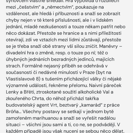
synovcem vlastně shledali. Hra vypovídá o rozdílech
mezi „češstvím“ a „němectvím“, poukazuje na
vzdálenost, ale hledá i příbuznosti a snaží se zobrazit
chyby nejen v té které příslušnosti, ale i v lidském
jednání, mladé nezkušenosti a touze někam patřit nebo
něco dokázat. Přestože se hranice a s nimi příležitosti
otevírají, zdi ve vztazích mezi lidmi zůstávají, přestože
se je třeba snaží obě strany vší silou zničit. Manévry –
divadelní hra o změně, resp. o touze po ní; též o
úhybných jednáních bezradných jedinců, majících
strach. Formálně nejasný příběh se odehrává v
současnosti či nedávné minulosti v Praze (byt na
Vlastislavově 8) s tušením přicházející války či nějaké
významné události, řekněme přelomu. Naivní páreček
Lenky a Břéti, ztroskotané soužití alkoholické Val a
zkouřeného Chrta, do něhož přichází takřka
budovatelský agent Vrt, beztvarý „kamarád“ z práce
Bróňa… Všechny postavy se setkají v jednom bytě
zamořeném marihuanou a snaží se vyřešit nadálou
situaci – všichni jsou sami a ti, co ne, se podvádějí. V
každém případě jsou však nuceni se sebou něco dělat,