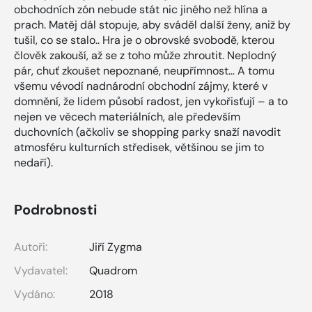
obchodních zón nebude stát nic jiného než hlína a
prach. Matěj dál stopuje, aby sváděl další ženy, aniž by
tušil, co se stalo.. Hra je o obrovské svobodě, kterou
člověk zakouší, až se z toho může zhroutit. Neplodný
pár, chuť zkoušet nepoznané, neupřímnost… A tomu
všemu vévodí nadnárodní obchodní zájmy, které v
domnění, že lidem působí radost, jen vykořisťují – a to
nejen ve věcech materiálních, ale především
duchovních (ačkoliv se shopping parky snaží navodit
atmosféru kulturních středisek, většinou se jim to
nedaří).
Podrobnosti
Autoři:
Jiří Zygma
Vydavatel:
Quadrom
Vydáno:
2018