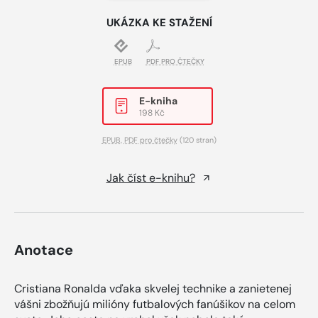
UKÁZKA KE STAŽENÍ
EPUB
PDF PRO ČTEČKY
E-kniha
198 Kč
EPUB
,
PDF pro čtečky
(120 stran)
Jak číst e-knihu?
Anotace
Cristiana Ronalda vďaka skvelej technike a zanietenej
vášni zbožňujú milióny futbalových fanúšikov na celom