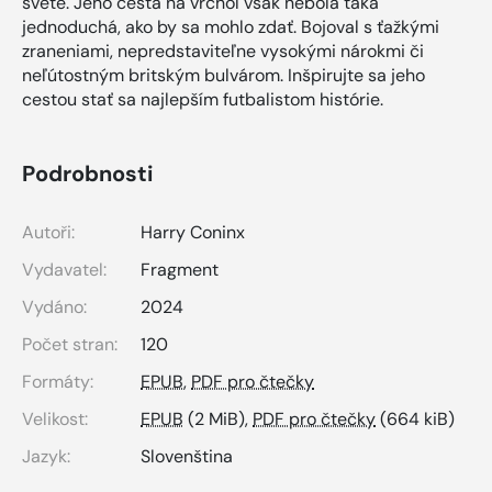
svete. Jeho cesta na vrchol však nebola taká
jednoduchá, ako by sa mohlo zdať. Bojoval s ťažkými
zraneniami, nepredstaviteľne vysokými nárokmi či
neľútostným britským bulvárom. Inšpirujte sa jeho
cestou stať sa najlepším futbalistom histórie.
Podrobnosti
Autoři:
Harry Coninx
Vydavatel:
Fragment
Vydáno:
2024
Počet stran:
120
Formáty:
EPUB
,
PDF pro čtečky
Velikost:
EPUB
(2 MiB),
PDF pro čtečky
(664 kiB)
Jazyk:
Slovenština