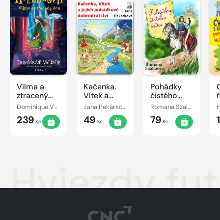
Vilma a
Kačenka,
Pohádky
ztracený
Vítek a
čistého
den
jejich
srdce
Dominique Valente
Jana Pekárková
Romana Szalaiová
pohádkové
239
49
79
dobrodružství
Kč
Kč
Kč
Hviezdy fut