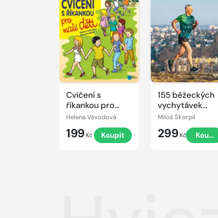
Cvičení s
155 běžeckých
říkankou pro
vychytávek
malé děti
Miloše Škorpila
Helena Vévodová
Miloš Škorpil
199
299
Koupit
Koupi
Kč
Kč