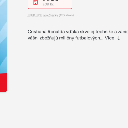
209 Kč
EPUB
,
PDF pro čtečky
(120 stran)
Cristiana Ronalda vďaka skvelej technike a zani
vášni zbožňujú milióny futbalových...
Více