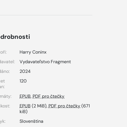
drobnosti
oři:
Harry Coninx
avatel:
Vydavateľstvo Fragment
dáno:
2024
čet
120
an:
máty:
EPUB
,
PDF pro čtečky
ikost:
EPUB
(2 MiB),
PDF pro čtečky
(671
kiB)
yk:
Slovenština