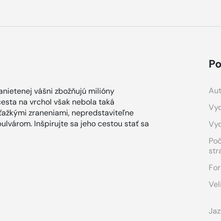
Po
Aut
anietenej vášni zbožňujú milióny
cesta na vrchol však nebola taká
Vyd
 ťažkými zraneniami, nepredstaviteľne
lvárom. Inšpirujte sa jeho cestou stať sa
Vy
Po
str
For
Vel
Jaz