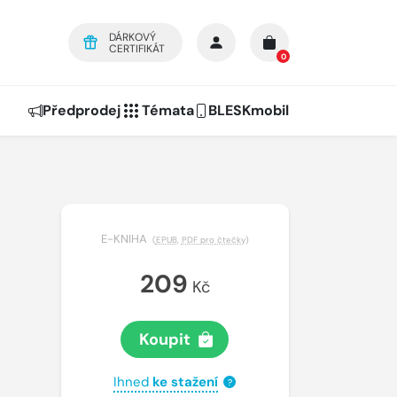
DÁRKOVÝ
CERTIFIKÁT
0
Předprodej
Témata
BLESKmobil
E-KNIHA
(
EPUB
,
PDF pro čtečky
)
209
Kč
Koupit
Ihned
ke stažení
?