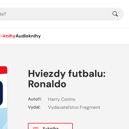
E-knihy
Audioknihy
Hviezdy futbalu:
Ronaldo
Autoři:
Harry Coninx
Vydal:
Vydavateľstvo Fragment
E-kniha