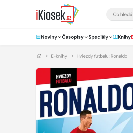
Přejít na hlavní obsah
VYHLEDÁVÁNÍ
Hlavní navigace
Noviny
Časopisy
Speciály
Knihy
E-knihy
Hviezdy futbalu: Ronaldo