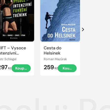
Další
IFT – Vysoce
Cesta do
Sportovní
ntenzivní
Helsinek
psycholog
unkční trénink
trenéry
etr Schlegel
Roman Mazůrek
Damon Burto
297
259
479
Koupit
Koupit
Kč
Kč
Kč