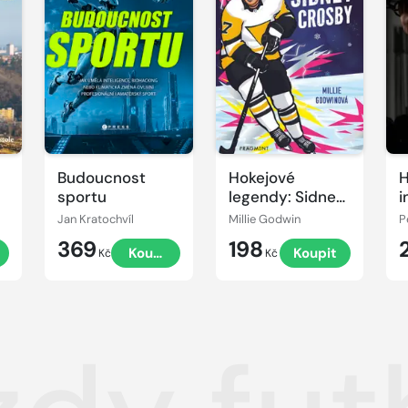
Budoucnost
Hokejové
H
sportu
legendy: Sidney
i
Crosby
f
Jan Kratochvíl
Millie Godwin
P
369
198
t
Koupit
Koupit
Kč
Kč