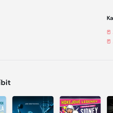
Ka
íbit