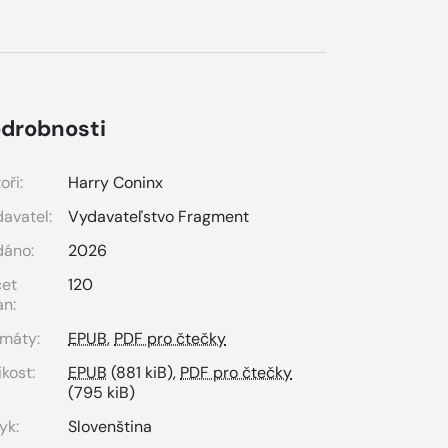
drobnosti
oři:
Harry Coninx
avatel:
Vydavateľstvo Fragment
dáno:
2026
čet
120
an:
máty:
EPUB
,
PDF pro čtečky
ikost:
EPUB
(881 kiB),
PDF pro čtečky
(795 kiB)
yk:
Slovenština