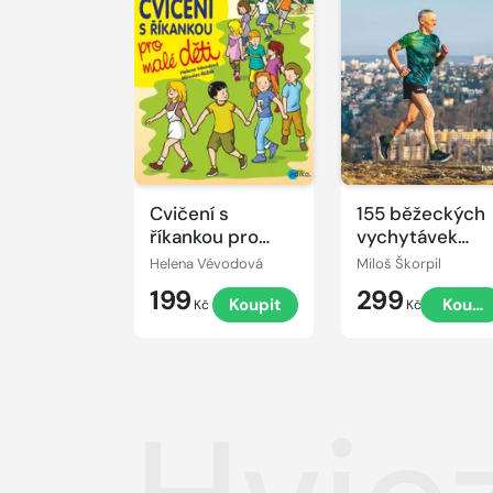
Cvičení s
155 běžeckých
říkankou pro
vychytávek
malé děti
Miloše Škorpila
Helena Vévodová
Miloš Škorpil
199
299
Koupit
Koupi
Kč
Kč