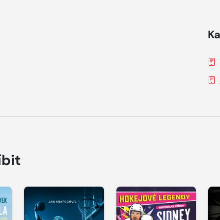
Ka
íbit