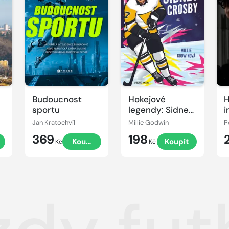
Budoucnost
Hokejové
H
sportu
legendy: Sidney
i
Crosby
f
Jan Kratochvíl
Millie Godwin
P
369
198
t
Koupit
Koupit
Kč
Kč