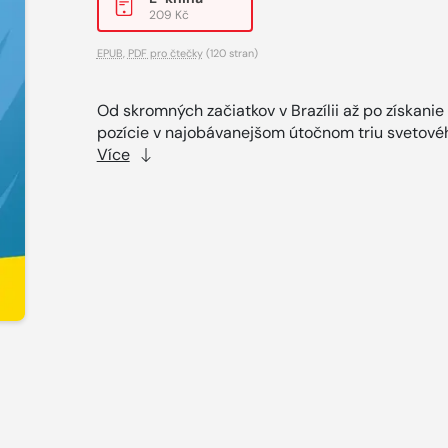
209 Kč
EPUB
,
PDF pro čtečky
(120 stran)
Od skromných začiatkov v Brazílii až po získanie
pozície v najobávanejšom útočnom triu svetovéh
Více