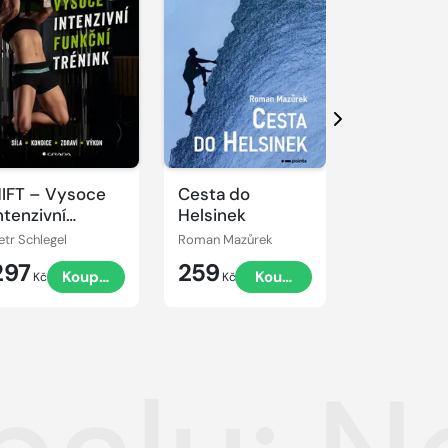
Další
IFT – Vysoce
Cesta do
Sportovní
ntenzivní
Helsinek
psycholog
unkční trénink
trenéry
etr Schlegel
Roman Mazůrek
Damon Burto
297
259
479
Koupit
Koupit
Kč
Kč
Kč