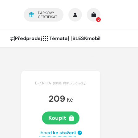
DÁRKOVÝ
CERTIFIKÁT
0
Předprodej
Témata
BLESKmobil
E-KNIHA
(
EPUB
,
PDF pro čtečky
)
209
Kč
Koupit
Ihned
ke stažení
?