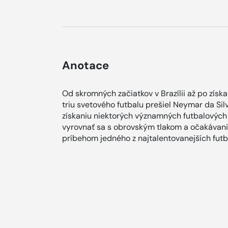
Anotace
Od skromných začiatkov v Brazílii až po zís
triu svetového futbalu prešiel Neymar da Sil
získaniu niektorých významných futbalových 
vyrovnať sa s obrovským tlakom a očakávania
príbehom jedného z najtalentovanejších futba