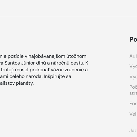
Po
Aut
kanie pozície v najobávanejšom útočnom
va Santos Júnior dlhú a náročnú cestu. K
Vyd
trofejí musel prekonať vážne zranenie a
mi celého národa. Inšpirujte sa
Vy
listov planéty.
Po
str
For
Vel
Jaz