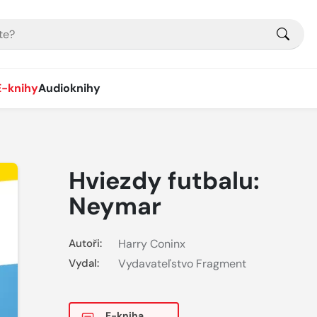
E-knihy
Audioknihy
Hviezdy futbalu:
Neymar
Autoři:
Harry Coninx
Vydal:
Vydavateľstvo Fragment
E-kniha