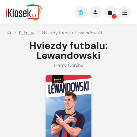
Přejít na hlavní obsah
0
E-knihy
Hviezdy futbalu: Lewandowski
Hviezdy futbalu:
Lewandowski
Harry Coninx