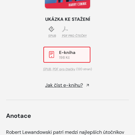
UKÁZKA KE STAŽENÍ
EPUB
PDF PRO ČTEČKY
E-kniha
198 Kč
EPUB
,
PDF pro čtečky
(120 stran)
Jak číst e-knihu?
Anotace
Robert Lewandowski patrí medzi najlepších útočníkov