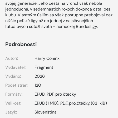
svojej generácie. Jeho cesta na vrchol však nebola
jednoduchá, v sedemnástich rokoch dokonca ostal bez
klubu. Vlastným úsilím sa však postupne prebojoval cez
nižšie poľské ligy až do jednej z najslávnejších
futbalových súťaží sveta - nemeckej Bundesligy.
Podrobnosti
Autoři:
Harry Coninx
Vydavatel:
Fragment
Vydáno:
2026
Počet stran:
120
Formáty:
EPUB
,
PDF pro čtečky
Velikost:
EPUB
(1 MiB),
PDF pro čtečky
(821 kiB)
Jazyk:
Slovenština