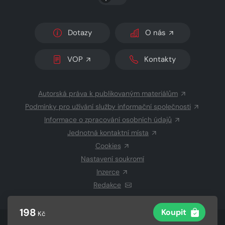
Dotazy
O nás
VOP
Kontakty
Autorská práva k publikovaným materiálům
Podmínky pro užívání služby informační společnosti
Informace o zpracování osobních údajů
Jednotná kontaktní místa
Cookies
Nastavení soukromí
Inzerce
Redakce
198
Koupit
Kč
© 2026 Copyright
CZECH NEWS CENTER a.s.
a dodavatelé