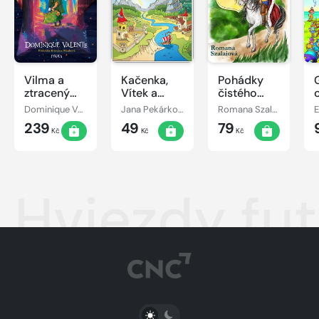
Vilma a
Kačenka,
Pohádky
ztracený
Vítek a
čistého
den
jejich
srdce
Dominique Valente
Jana Pekárková
Romana Szalaiová
E
pohádkové
239
49
79
dobrodružství
Kč
Kč
Kč
Hviezdy fu
PŘEPNOUT SVĚTLÝ/TMAVÝ REŽIM