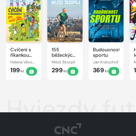
Cvičení s
155
Budoucnost
říkankou
běžeckých
sportu
pro malé
vychytávek
Helena Vévodová
Miloš Škorpil
Jan Kratochvíl
M
děti
Miloše
199
299
369
Škorpila
Kč
Kč
Kč
Hviezdy fut