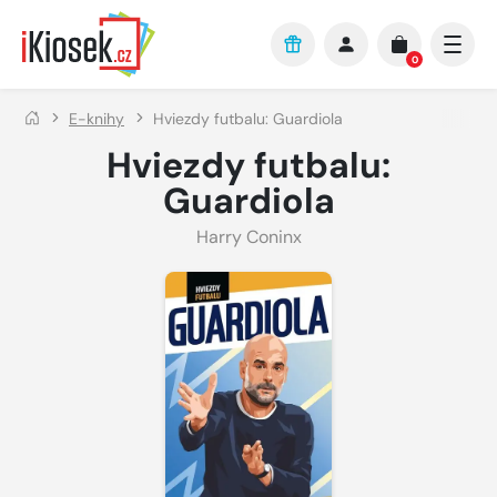
Přejít na hlavní obsah
0
E-knihy
Hviezdy futbalu: Guardiola
Hviezdy futbalu:
Guardiola
Harry Coninx