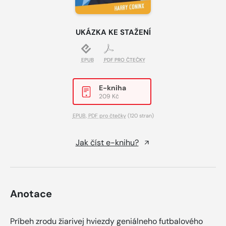
UKÁZKA KE STAŽENÍ
EPUB
PDF PRO ČTEČKY
E-kniha
209 Kč
EPUB
,
PDF pro čtečky
(120 stran)
Jak číst e-knihu?
Anotace
Príbeh zrodu žiarivej hviezdy geniálneho futbalového