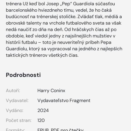
trénera Už keď bol Josep „Pep“ Guardiola súčasťou
barcelonského hviezdneho tímu, vedel, že ho čaká
budúcnosť na trénerskej stoličke. Zvládať tlak, médiá a
obrovské talenty na vrchole futbalového sveta sa však
nedá naučiť zo dňa na deň. Od hráčskych čias až po
obdobie, keď viedol jedny z najsilnejších mužstiev v
histórii futbalu – toto je neuveriteľný príbeh Pepa
Guardiolu, ktorý sa vypracoval na jedného z najlepších
taktických trénerov všetkých čias.
Podrobnosti
Autoři:
Harry Coninx
Vydavatel:
Vydavateľstvo Fragment
Vydáno:
2024
Počet stran:
120
Formáty:
EPUB
,
PDF pro čtečky