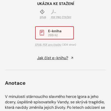
UKÁZKA KE STAŽENÍ
EPUB
PDF PRO ČTEČKY
E-kniha
299 Kč
EPUB
,
PDF pro čtečky
(304 stran)
Jak číst e-knihu?
Anotace
V minulosti stárnoucího slavného herce Igora a jeho
dcery, úspěšné spisovatelky Vandy, se skrývá tragédie,
která navždy změnila jejich životy. Po letech odcizení se