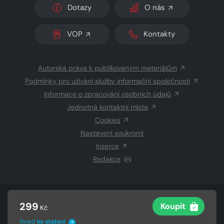
Dotazy
O nás
VOP
Kontakty
Autorská práva k publikovaným materiálům
Podmínky pro užívání služby informační společnosti
Informace o zpracování osobních údajů
Jednotná kontaktní místa
Cookies
Nastavení soukromí
Inzerce
Redakce
© 2026 Copyright
CZECH NEWS CENTER a.s.
a dodavatelé
299
Koupit
Kč
obsahu
Vysázeno
Grand IT s.r.o.
Ihned
ke stažení
?