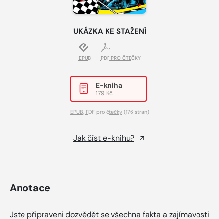
UKÁZKA KE STAŽENÍ
EPUB
PDF PRO ČTEČKY
E-kniha
179 Kč
EPUB
,
PDF pro čtečky
(176 stran)
Jak číst e-knihu?
Anotace
Jste připraveni dozvědět se všechna fakta a zajímavosti