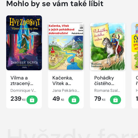
Mohlo by se vám také líbit
Vilma a
Kačenka,
Pohádky
ztracený
Vítek a
čistého
den
jejich
srdce
Dominique Valente
Jana Pekárková
Romana Szalaiová
pohádkové
239
49
79
dobrodružství
Kč
Kč
Kč