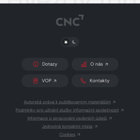
Hvězdy for
PŘEPNOUT SVĚTLÝ/TMAVÝ REŽIM
Dotazy
O nás
VOP
Kontakty
Autorská práva k publikovaným materiálům
Podmínky pro užívání služby informační společnosti
Informace o zpracování osobních údajů
Jednotná kontaktní místa
Cookies