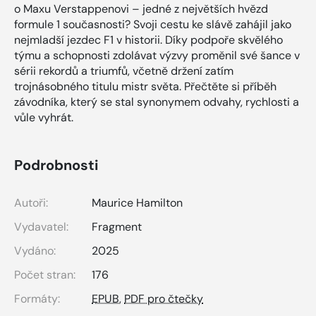
o Maxu Verstappenovi – jedné z největších hvězd
formule 1 současnosti? Svoji cestu ke slávě zahájil jako
nejmladší jezdec F1 v historii. Díky podpoře skvělého
týmu a schopnosti zdolávat výzvy proměnil své šance v
sérii rekordů a triumfů, včetně držení zatím
trojnásobného titulu mistr světa. Přečtěte si příběh
závodníka, který se stal synonymem odvahy, rychlosti a
vůle vyhrát.
Podrobnosti
Autoři:
Maurice Hamilton
Vydavatel:
Fragment
Vydáno:
2025
Počet stran:
176
Formáty:
EPUB
,
PDF pro čtečky