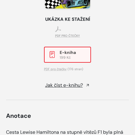
UKÁZKA KE STAŽENÍ
PDF PRO ČTEČKY
E-kniha
199 Kč
PDF pro čtečky
(176 stran)
Jak číst e-knihu?
Anotace
Cesta Lewise Hamiltona na stupně vítězů F1 byla plná