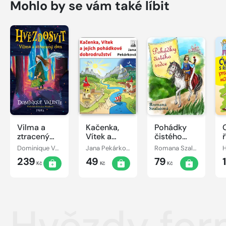
Mohlo by se vám také líbit
Vilma a
Kačenka,
Pohádky
ztracený
Vítek a
čistého
den
jejich
srdce
Dominique Valente
Jana Pekárková
Romana Szalaiová
pohádkové
239
49
79
dobrodružství
Kč
Kč
Kč