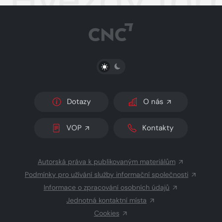
Hvězdy form
PŘEPNOUT SVĚTLÝ/TMAVÝ REŽIM
Dotazy
O nás
VOP
Kontakty
Autorská práva k publikovaným materiálům
Podmínky pro užívání služby informační společnosti
Informace o zpracování osobních údajů
Jednotná kontaktní místa
Cookies