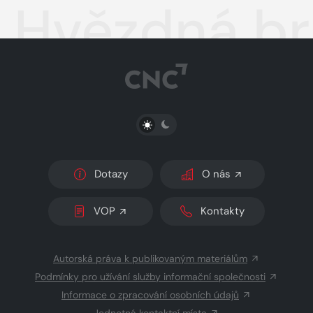
Hvězdná br
PŘEPNOUT SVĚTLÝ/TMAVÝ REŽIM
Dotazy
O nás
VOP
Kontakty
Autorská práva k publikovaným materiálům
Podmínky pro užívání služby informační společnosti
Informace o zpracování osobních údajů