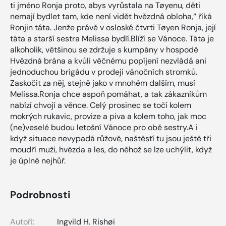
ti jméno Ronja proto, abys vyrůstala na Tøyenu, děti
nemají bydlet tam, kde není vidět hvězdná obloha,“ říká
Ronjin táta. Jenže právě v osloské čtvrti Tøyen Ronja, její
táta a starší sestra Melissa bydlí.Blíží se Vánoce. Táta je
alkoholik, většinou se zdržuje s kumpány v hospodě
Hvězdná brána a kvůli věčnému popíjení nezvládá ani
jednoduchou brigádu v prodeji vánočních stromků.
Zaskočit za něj, stejně jako v mnohém dalším, musí
Melissa.Ronja chce aspoň pomáhat, a tak zákazníkům
nabízí chvojí a věnce. Celý prosinec se točí kolem
mokrých rukavic, provize a piva a kolem toho, jak moc
(ne)veselé budou letošní Vánoce pro obě sestry.A i
když situace nevypadá růžově, naštěstí tu jsou ještě tři
moudří muži, hvězda a les, do něhož se lze uchýlit, když
je úplně nejhůř.
Podrobnosti
Autoři:
Ingvild H. Rishøi