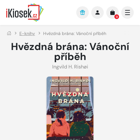
Přejít na hlavní obsah
0
E-knihy
Hvězdná brána: Vánoční příběh
Hvězdná brána: Vánoční
příběh
Ingvild H. Rishøi