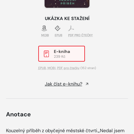
UKÁZKA KE STAŽENÍ
MOBI
EPUB
PDF PRO ČTEČKY
E-kniha
239 Kč
EPUB
,
MOBI
,
PDF pro čtečky
(152 stran)
Jak číst e-knihu?
Anotace
Kouzelný příběh z obyčejné městské čtvrti.„Nedal jsem