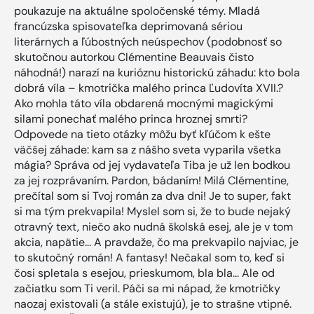
poukazuje na aktuálne spoločenské témy. Mladá
francúzska spisovateľka deprimovaná sériou
literárnych a ľúbostných neúspechov (podobnosť so
skutočnou autorkou Clémentine Beauvais čisto
náhodná!) narazí na kurióznu historickú záhadu: kto bola
dobrá víla – kmotrička malého princa Ľudovíta XVII.?
Ako mohla táto víla obdarená mocnými magickými
silami ponechať malého princa hroznej smrti?
Odpovede na tieto otázky môžu byť kľúčom k ešte
väčšej záhade: kam sa z nášho sveta vyparila všetka
mágia? Správa od jej vydavateľa Tiba je už len bodkou
za jej rozprávaním. Pardon, bádaním! Milá Clémentine,
prečítal som si Tvoj román za dva dni! Je to super, fakt
si ma tým prekvapila! Myslel som si, že to bude nejaký
otravný text, niečo ako nudná školská esej, ale je v tom
akcia, napätie... A pravdaže, čo ma prekvapilo najviac, je
to skutočný román! A fantasy! Nečakal som to, keď si
čosi spletala s esejou, prieskumom, bla bla... Ale od
začiatku som Ti veril. Páči sa mi nápad, že kmotričky
naozaj existovali (a stále existujú), je to strašne vtipné.