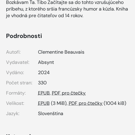
Bozkávam Ťa. Tibo Začítajte sa do tohto vzrušujúceho
príbehu, z ktorého sršia francúzsky humor a kúzla. Kniha
je vhodná pre čitateľov od 14 rokov.
Podrobnosti
Autoři:
Clementine Beauvais
Vydavatel:
Absynt
Vydáno:
2024
Počet stran:
330
Formáty:
EPUB
,
PDF pro čtečky
Velikost:
EPUB
(3 MiB),
PDF pro čtečky
(1004 kiB)
Jazyk:
Slovenština