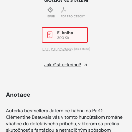
UKÁZKA KE STAŽENÍ
EPUB
PDF PRO ČTEČKY
E-kniha
300 Kč
EPUB
,
PDF pro čtečky
(330 stran)
Jak číst e-knihu?
Anotace
Autorka bestsellera Jaternice tiahnu na Paríž
Clémentine Beauvais vás v tomto huncútskom románe
vtiahne do detektívneho príbehu, v ktorom sa prelína
skutočnosť s fantáziou a netradičným spôsobom