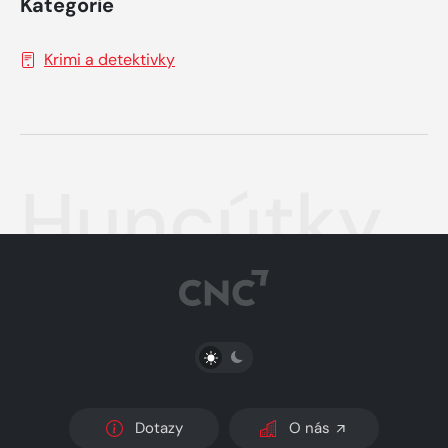
Kategorie
Krimi a detektivky
Huncútky
PŘEPNOUT SVĚTLÝ/TMAVÝ REŽIM
Dotazy
O nás