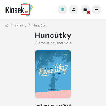
Přejít na hlavní obsah
0
E-knihy
Huncútky
Huncútky
Clementine Beauvais