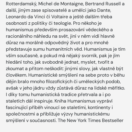
Rotterdamský, Michel de Montaigne, Bertrand Russell a
další, jiným zase spisovatelé a umělci jako Dante,
Leonardo da Vinci či Voltaire a ještě dalším třeba
osobnosti z politiky či teologie. Pro někoho je
humanismus především prosazování vědeckého a
racionálního náhledu na svět, jiní v něm vidí hlavně
důraz na morálně odpovědný život a pro mnohé
představuje sumu humanitních věd. Humanismus je tím
vším současně, a pokud má nějaký svorník, pak je jím
hledání toho, jak svobodně jednat, myslet, tvořit a
zkoumat a přitom neškodit: jinými slovy, jak vlastně být
člověkem. Humanistické smýšlení na sebe proto v běhu
dějin bralo mnoho filozofických či uměleckých podob,
avšak v jeho jádru vždy zůstává důraz na lidské měřítko.
I díky tomu humanistická tradice přetrvala a i po
staletích dál inspiruje. Kniha Humanismus vypráví
fascinující příběh vinoucí se staletími, kontinenty i
společnostmi a přibližuje výzvy humanistickému
smýšlení v současnosti. The New York Times Bestseller