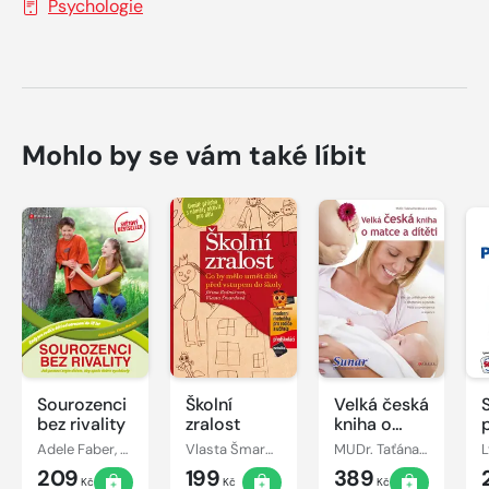
Psychologie
Mohlo by se vám také líbit
Sourozenci
Školní
Velká česká
bez rivality
zralost
kniha o
matce a
Adele Faber, Elaine Mazlish
Vlasta Šmardová, Jiřina Bednářová
MUDr. Taťána Hanáková
L
dítěti
209
199
389
Kč
Kč
Kč