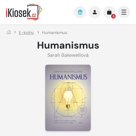
Přejít na hlavní obsah
0
E-knihy
Humanismus
Humanismus
Sarah Bakewellová