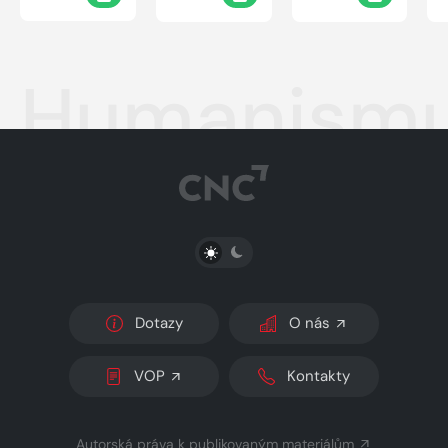
Humanism
PŘEPNOUT SVĚTLÝ/TMAVÝ REŽIM
Dotazy
O nás
VOP
Kontakty
Autorská práva k publikovaným materiálům