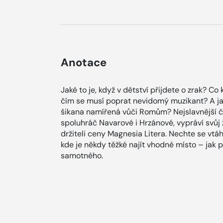
Anotace
Jaké to je, když v dětství přijdete o zrak? 
čím se musí poprat nevidomý muzikant? A ja
šikana namířená vůči Romům? Nejslavnější č
spoluhráč Navarové i Hrzánové, vypráví svůj ž
držiteli ceny Magnesia Litera. Nechte se vt
kde je někdy těžké najít vhodné místo – jak 
samotného.