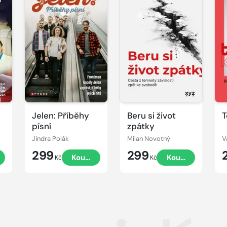
Jelen: Příběhy
Beru si život
T
písní
zpátky
Jindra Polák
Milan Novotný
299
299
t
Koupit
Koupit
Kč
Kč