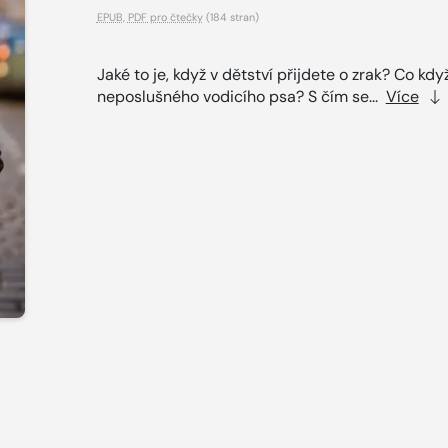
EPUB
,
PDF pro čtečky
(184 stran)
Jaké to je, když v dětství přijdete o zrak? Co kd
neposlušného vodicího psa? S čím se...
Více