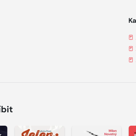
Ka
íbit