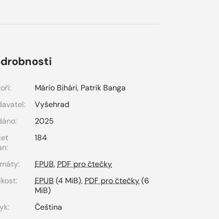
drobnosti
oři:
Mário Bihári
,
Patrik Banga
avatel:
Vyšehrad
dáno:
2025
čet
184
an:
máty:
EPUB
,
PDF pro čtečky
ikost:
EPUB
(4 MiB),
PDF pro čtečky
(6
MiB)
yk:
Čeština