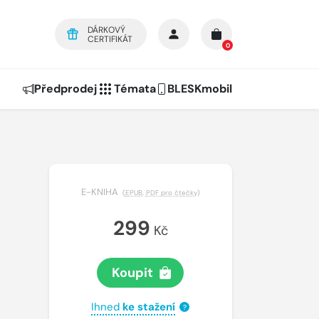
DÁRKOVÝ
CERTIFIKÁT
0
Předprodej
Témata
BLESKmobil
ě
E-KNIHA
(
EPUB
,
PDF pro čtečky
)
299
Kč
Koupit
Ihned
ke stažení
?