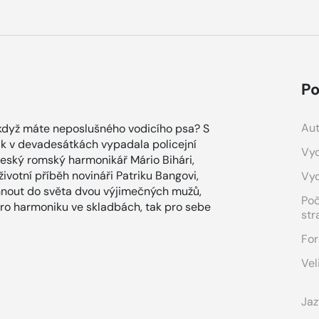
Po
Aut
Co když máte neposlušného vodicího psa? S
k v devadesátkách vypadala policejní
Vyd
eský romský harmonikář Mário Bihári,
ivotní příběh novináři Patriku Bangovi,
Vy
áhnout do světa dvou výjimečných mužů,
Po
pro harmoniku ve skladbách, tak pro sebe
str
For
Vel
Jaz