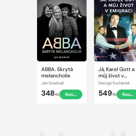
ABBA. Skrytá
Já, Karel Gott a
melancholie
můj život v
emigraci
Jan Gradvall
George Suchánek
348
549
Koupit
Koupi
Kč
Kč