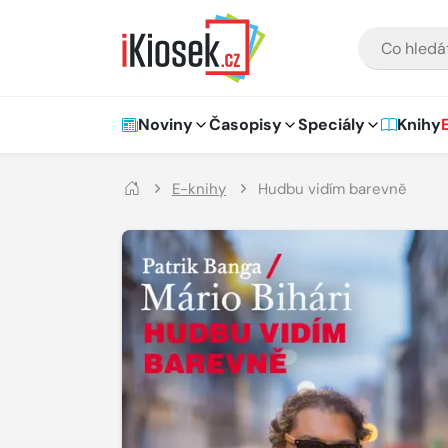
Přejít na hlavní obsah
VYHLEDÁVÁNÍ
Hlavní navigace
Noviny
Časopisy
Speciály
Knihy
E-knihy
Hudbu vidím barevně