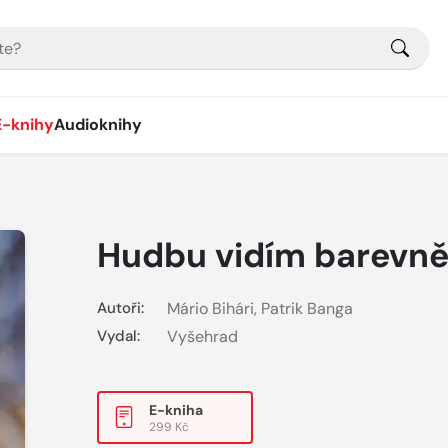
E-knihy
Audioknihy
Hudbu vidím barevn
Autoři:
Mário Bihári
,
Patrik Banga
Vydal:
Vyšehrad
E-kniha
299 Kč