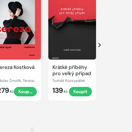
Další
ereza Kostková
Krátké příběhy
Ženy slov
pro velký případ
Václav Žmolík, Tereza Kostková
Tomáš Rozsypálek
Jana Poncaro
279
139
299
Koupit
Koupit
Kč
Kč
Kč