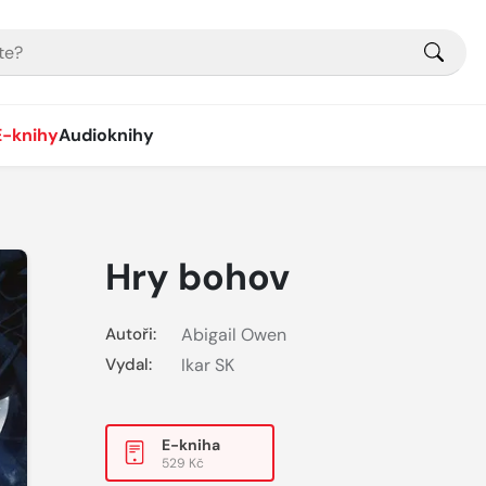
E-knihy
Audioknihy
Hry bohov
Autoři:
Abigail Owen
Vydal:
Ikar SK
E-kniha
529 Kč