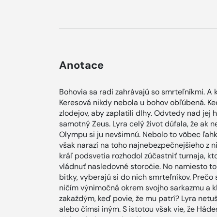
Anotace
Bohovia sa radi zahrávajú so smrteľníkmi. A k
Keresová nikdy nebola u bohov obľúbená. Keď
zlodejov, aby zaplatili dlhy. Odvtedy nad jej h
samotný Zeus. Lyra celý život dúfala, že ak 
Olympu si ju nevšimnú. Nebolo to vôbec ľahké
však narazí na toho najnebezpečnejšieho z n
kráľ podsvetia rozhodol zúčastniť turnaja, 
vládnuť nasledovné storočie. No namiesto to
bitky, vyberajú si do nich smrteľníkov. Prečo s
ničím výnimočná okrem svojho sarkazmu a kli
zakaždým, keď povie, že mu patrí? Lyra netuš
alebo čímsi iným. S istotou však vie, že Háde