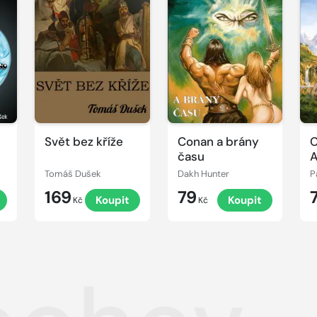
Svět bez kříže
Conan a brány
C
času
A
Tomáš Dušek
Dakh Hunter
P
169
79
Koupit
Koupit
Kč
Kč