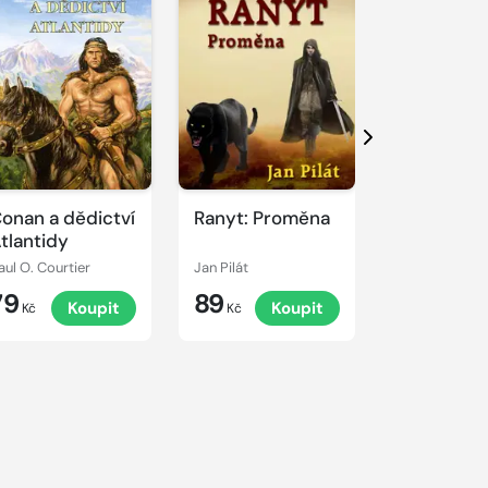
Další
onan a dědictví
Ranyt: Proměna
Conan: Se
tlantidy
šachy; Lé
aul O. Courtier
Jan Pilát
Václav Vágen
79
89
79
Koupit
Koupit
K
Kč
Kč
Kč