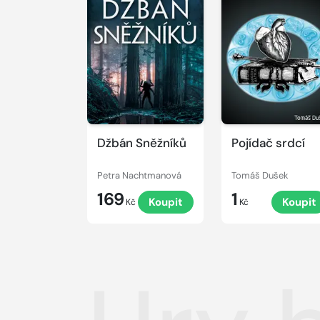
Džbán Sněžníků
Pojídač srdcí
Petra Nachtmanová
Tomáš Dušek
169
1
Koupit
Koupit
Kč
Kč