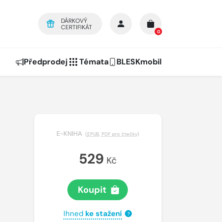
DÁRKOVÝ
CERTIFIKÁT
0
Předprodej
Témata
BLESKmobil
E-KNIHA
(
EPUB
,
PDF pro čtečky
)
529
Kč
Koupit
Ihned
ke stažení
?