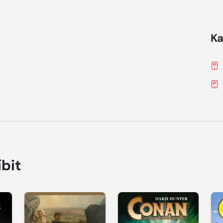
Ka
íbit