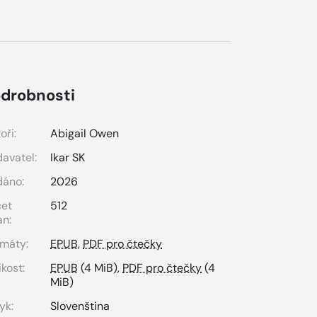
drobnosti
oři:
Abigail Owen
avatel:
Ikar SK
dáno:
2026
čet
512
an:
máty:
EPUB
,
PDF pro čtečky
ikost:
EPUB
(4 MiB),
PDF pro čtečky
(4
MiB)
yk:
Slovenština