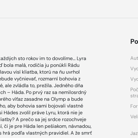
Po
Aut
aždých sto rokov im to dovolíme... Lyra
 bola malá, rodičia ju ponúkli Rádu
Vyd
lavou visí kliatba, ktorú na ňu uvrhol
nebude vyčnievať, rozmarní bohovia z
Vy
, ale zvládla to, prežila. Jedného dňa
Po
ich – Háda. Po prvý raz sa nemilosrdný
str
ktorého víťaz zasadne na Olymp a bude
ho, aby bohovia sami bojovali vlastné
For
i Hádes zvolil práve Lyru, ktorá nie je
Vel
atby? A prečo sa jej srdce rozochveje
í, či je pre Háda len pešiakom, návnadou,
s hrá podľa vlastných pravidiel. A že smrť
Jaz