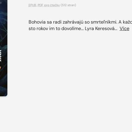
EPUB
,
PDF pro čtečky
(512 stran)
Bohovia sa radi zahrávajú so smrteľníkmi. A kaž
sto rokov im to dovolíme... Lyra Keresová...
Více