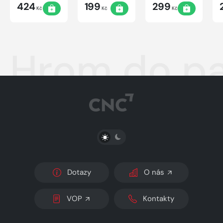
424
199
299
Kč
Kč
Kč
Hrom do pal
PŘEPNOUT SVĚTLÝ/TMAVÝ REŽIM
Dotazy
O nás
VOP
Kontakty