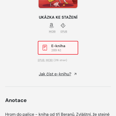
UKÁZKA KE STAŽENÍ
MOBI
EPUB
E-kniha
289 Kč
EPUB
,
MOBI
(216 stran)
Jak číst e-knihu?
Anotace
Hrom do palice - kniha od tří Beranů. Zvláštní, že stejné