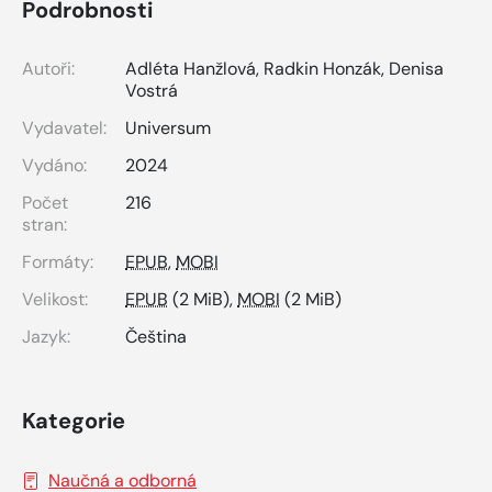
Podrobnosti
Autoři:
Adléta Hanžlová
,
Radkin Honzák
,
Denisa
Vostrá
Vydavatel:
Universum
Vydáno:
2024
Počet
216
stran:
Formáty:
EPUB
,
MOBI
Velikost:
EPUB
(2 MiB),
MOBI
(2 MiB)
Jazyk:
Čeština
Kategorie
Naučná a odborná