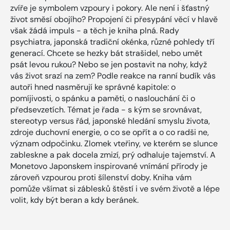
zvíře je symbolem vzpoury i pokory. Ale není i šťastný
život směsí obojího? Propojení či přesypání věcí v hlavě
však žádá impuls - a těch je kniha plná. Rady
psychiatra, japonská tradiční okénka, různé pohledy tří
generací. Chcete se hezky bát strašidel, nebo umět
psát levou rukou? Nebo se jen postavit na nohy, když
vás život srazí na zem? Podle reakce na ranní budík vás
autoři hned nasměrují ke správné kapitole: o
pomíjivosti, o spánku a paměti, o naslouchání či o
předsevzetích. Témat je řada - s kým se srovnávat,
stereotyp versus řád, japonské hledání smyslu života,
zdroje duchovní energie, o co se opřít a o co radši ne,
význam odpočinku. Zlomek vteřiny, ve kterém se slunce
zableskne a pak docela zmizí, prý odhaluje tajemství. A
Monetovo Japonskem inspirované vnímání přírody je
zároveň vzpourou proti šílenství doby. Kniha vám
pomůže všímat si záblesků štěstí i ve svém životě a lépe
volit, kdy být beran a kdy beránek.