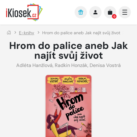
Přejít na hlavní obsah
0
E-knihy
Hrom do palice aneb Jak najít svůj život
Hrom do palice aneb Jak
najít svůj život
Adléta Hanžlová
,
Radkin Honzák
,
Denisa Vostrá