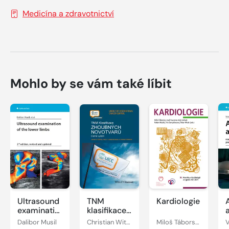
Medicína a zdravotnictví
Mohlo by se vám také líbit
Ultrasound
TNM
Kardiologie
examination
klasifikace
of the
zhoubných
Dalibor Musil
Christian Wittekind, James D. Brierley, Mary K. Gospodarowicz
Miloš Táborský, Josef Kautzner, Aleš Linhart
lower limbs
novotvarů