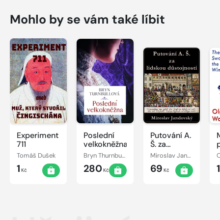
Mohlo by se vám také líbit
Experiment
Poslední
Putování A.
711
velkokněžna
Š. za
lidskou
Tomáš Dušek
Bryn Thurnbullová
Miroslav Jandovský
O
důstojností
1
280
69
Kč
Kč
Kč