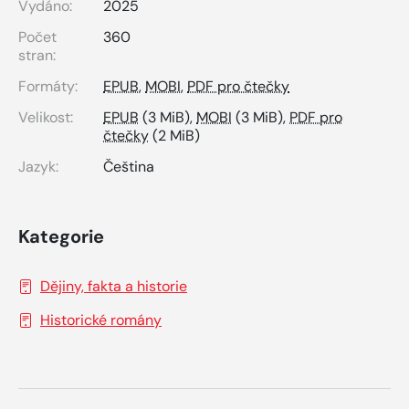
Vydáno:
2025
Počet
360
stran:
Formáty:
EPUB
,
MOBI
,
PDF pro čtečky
Velikost:
EPUB
(3 MiB),
MOBI
(3 MiB),
PDF pro
čtečky
(2 MiB)
Jazyk:
Čeština
Kategorie
Dějiny, fakta a historie
Historické romány