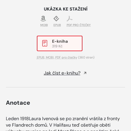
UKÁZKA KE STAŽENÍ
MOBI
EPUB
PDF PRO ČTEČKY
E-kniha
319 Kč
EPUB
,
MOBI
,
PDF pro čtečky
(360 stran)
Jak číst e-knihu?
Anotace
Leden 1918Laura Ivenová se po zranění vrátila z fronty
ve Flandrech domů. V Halifaxu teď ošetřuje oběti