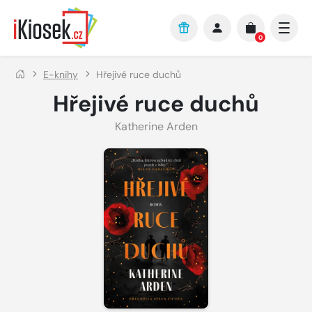
Přejít na hlavní obsah
0
E-knihy
Hřejivé ruce duchů
Hřejivé ruce duchů
Katherine Arden