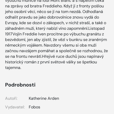
výbuchu munice na lodi Mont Blanc a s napětím čeká
na zprávy od bratra Freddieho. Když jí z fronty pošlou
jeho osobní věci, něco se jí na tom nezdá. Odhodlaná
odhalit pravdu se jako dobrovolnice znovu vydá do
Evropy, kde se dozví o zákopech, v nichž straší, a také o
záhadném muži, který nabízí víno zapomnění.Listopad
1917Vojín Freddie Iven procitne po výbuchu granátu z
bezvědomí, jen aby zjistil, že vězí v bunkru se zraněným
německým vojákem. Navzdory všemu si oba muži
začnou navzájem pomáhat a společně se rozhodnou, že
se na frontu nevrátí.Hřejivé ruce duchů jsou napínavý
historický román z první světové války se špetkou
tajemna.
Podrobnosti
Autoři:
Katherine Arden
Vydavatel:
Fobos