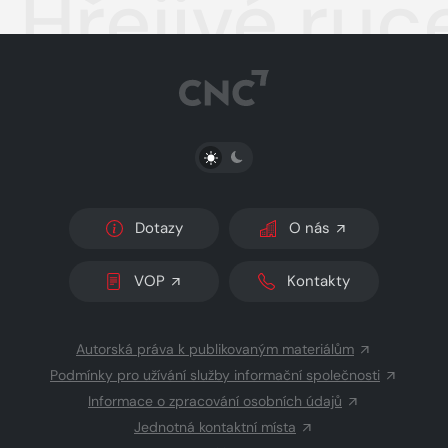
Hřejivé ru
PŘEPNOUT SVĚTLÝ/TMAVÝ REŽIM
Dotazy
O nás
VOP
Kontakty
Autorská práva k publikovaným materiálům
Podmínky pro užívání služby informační společnosti
Informace o zpracování osobních údajů
Jednotná kontaktní místa